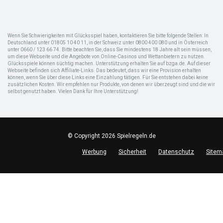
Wenn Sie Schwierigkeiten mit Glücksspiel haben, kontaktieren Sie bitte folgende Stellen: In
Deutschland unter 01805 10 40 11, in der Schweiz unter 0800 400 080 und in Österreich
unter 0660 / 123 66 74. Bitte beachten Sie, dass Sie mindestens 18 Jahre alt sein müssen,
um diese Webseite und die Angebote von Online-Casinos und Wettanbietern zu nutzen.
Glücksspiele können süchtig machen. Unterstützung erhalten Sie auf bzga.de. Auf dieser
Webseite befinden sich Affiliate-Links. Das bedeutet, dass wir eine Provision erhalten
können, wenn Sie über diese Links eine Einzahlung tätigen. Für Sie entstehen dabei keine
zusätzlichen Kosten. Wir empfehlen nur Produkte, von denen wir überzeugt sind und die wir
selbst genutzt haben. Vielen Dank für Ihre Unterstützung!
© Copyright 2026 Spielregeln.de
Werbung
Sicherheit
Datenschutz
Sitem