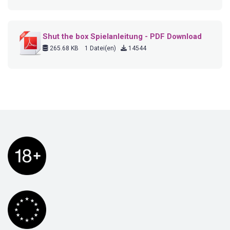
Shut the box Spielanleitung - PDF Download
265.68 KB
1 Datei(en)
14544