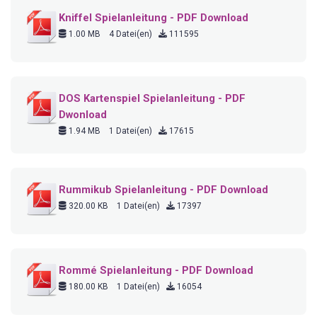
Kniffel Spielanleitung - PDF Download
1.00 MB
4 Datei(en)
111595
DOS Kartenspiel Spielanleitung - PDF
Dwonload
1.94 MB
1 Datei(en)
17615
Rummikub Spielanleitung - PDF Download
320.00 KB
1 Datei(en)
17397
Rommé Spielanleitung - PDF Download
180.00 KB
1 Datei(en)
16054