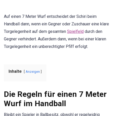
Auf einen 7 Meter Wurf entscheidet der Schiri beim
Handball dann, wenn ein Gegner oder Zuschauer eine klare
Torgelegenheit auf dem gesamten
Spielfeld
durch den
Gegner verhindert. Außerdem dann, wenn bei einer klaren
Torgelegenheit ein unberechtigter Pfiff erfolgt.
Inhalte
Anzeigen
Die Regeln für einen 7 Meter
Wurf im Handball
Bleibt ein Spieler in Ballbesitz, obwohl er regelwidrig