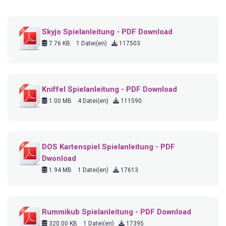
Skyjo Spielanleitung - PDF Download
7.76 KB
1 Datei(en)
117503
Kniffel Spielanleitung - PDF Download
1.00 MB
4 Datei(en)
111590
DOS Kartenspiel Spielanleitung - PDF
Dwonload
1.94 MB
1 Datei(en)
17613
Rummikub Spielanleitung - PDF Download
320.00 KB
1 Datei(en)
17395