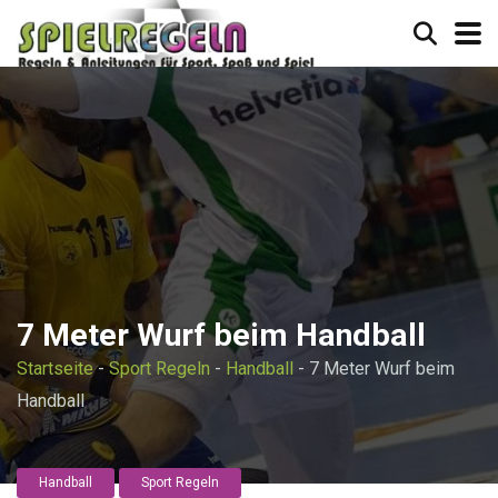
7 Meter Wurf beim Handball
Startseite
-
Sport Regeln
-
Handball
-
7 Meter Wurf beim
Handball
Handball
Sport Regeln