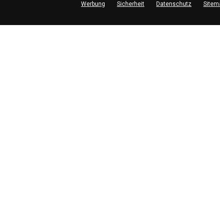
Werbung
Sicherheit
Datenschutz
Sitem