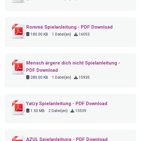
Rommé Spielanleitung - PDF Download
180.00 KB
1 Datei(en)
16053
Mensch ärgere dich nicht Spielanleitung -
PDF Download
280.00 KB
1 Datei(en)
15935
Yatzy Spielanleitung - PDF Download
1.50 MB
2 Datei(en)
15539
AZUL Spielanleitung - PDF Download