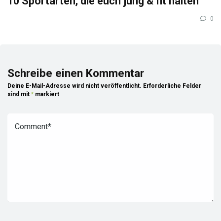
10 Sportarten, die euch jung & fit halten
0
Schreibe einen Kommentar
Deine E-Mail-Adresse wird nicht veröffentlicht.
Erforderliche Felder
sind mit
*
markiert