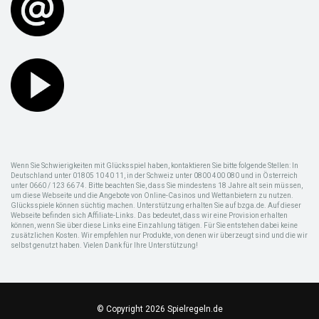
Wenn Sie Schwierigkeiten mit Glücksspiel haben, kontaktieren Sie bitte folgende Stellen: In
Deutschland unter 01805 10 40 11, in der Schweiz unter 0800 400 080 und in Österreich
unter 0660 / 123 66 74. Bitte beachten Sie, dass Sie mindestens 18 Jahre alt sein müssen,
um diese Webseite und die Angebote von Online-Casinos und Wettanbietern zu nutzen.
Glücksspiele können süchtig machen. Unterstützung erhalten Sie auf bzga.de. Auf dieser
Webseite befinden sich Affiliate-Links. Das bedeutet, dass wir eine Provision erhalten
können, wenn Sie über diese Links eine Einzahlung tätigen. Für Sie entstehen dabei keine
zusätzlichen Kosten. Wir empfehlen nur Produkte, von denen wir überzeugt sind und die wir
selbst genutzt haben. Vielen Dank für Ihre Unterstützung!
© Copyright 2026 Spielregeln.de