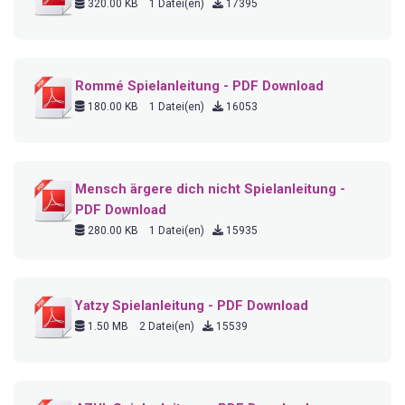
320.00 KB
1 Datei(en)
17395
Rommé Spielanleitung - PDF Download
180.00 KB
1 Datei(en)
16053
Mensch ärgere dich nicht Spielanleitung -
PDF Download
280.00 KB
1 Datei(en)
15935
Yatzy Spielanleitung - PDF Download
1.50 MB
2 Datei(en)
15539