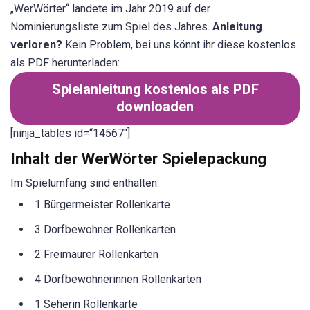
„WerWörter“ landete im Jahr 2019 auf der
Nominierungsliste zum Spiel des Jahres.
Anleitung
verloren?
Kein Problem, bei uns könnt ihr diese kostenlos
als PDF herunterladen:
Spielanleitung kostenlos als PDF
downloaden
[ninja_tables id=“14567″]
Inhalt der WerWörter Spielepackung
Im Spielumfang sind enthalten:
1 Bürgermeister Rollenkarte
3 Dorfbewohner Rollenkarten
2 Freimaurer Rollenkarten
4 Dorfbewohnerinnen Rollenkarten
1 Seherin Rollenkarte