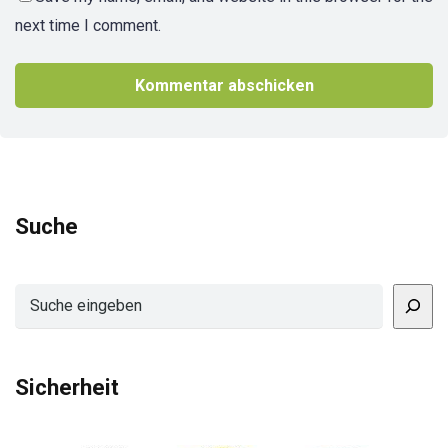
next time I comment.
Suche
Suchen
Sicherheit