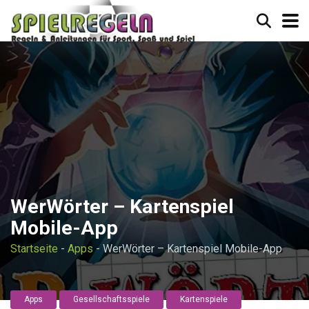
WerWörter – Kartenspiel
Mobile-App
Startseite
-
Apps
-
WerWörter – Kartenspiel Mobile-App
Apps
Gesellschaftsspiele
Kartenspiele