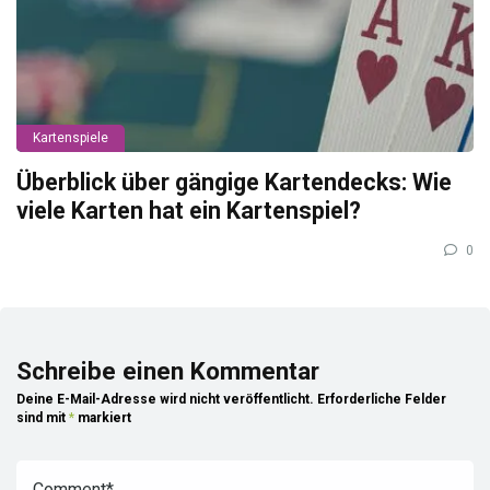
Kartenspiele
Überblick über gängige Kartendecks: Wie
viele Karten hat ein Kartenspiel?
0
Schreibe einen Kommentar
Deine E-Mail-Adresse wird nicht veröffentlicht.
Erforderliche Felder
sind mit
*
markiert