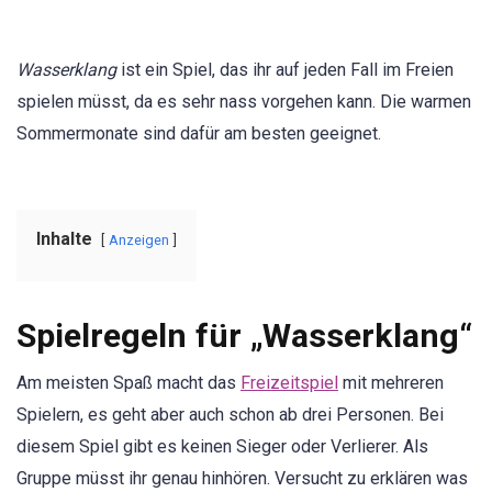
Wasserklang
ist ein Spiel, das ihr auf jeden Fall im Freien
spielen müsst, da es sehr nass vorgehen kann. Die warmen
Sommermonate sind dafür am besten geeignet.
Inhalte
Anzeigen
Spielregeln für „Wasserklang“
Am meisten Spaß macht das
Freizeitspiel
mit mehreren
Spielern, es geht aber auch schon ab drei Personen. Bei
diesem Spiel gibt es keinen Sieger oder Verlierer. Als
Gruppe müsst ihr genau hinhören. Versucht zu erklären was