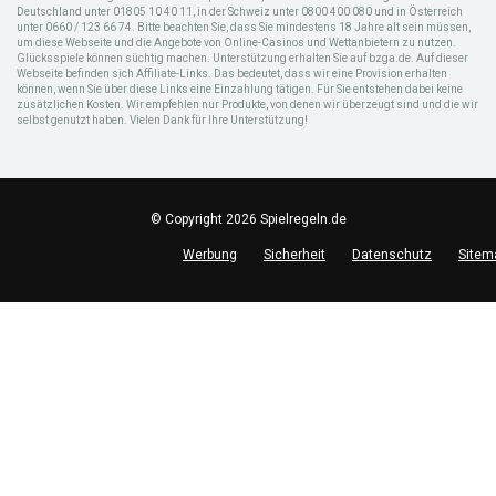
Deutschland unter 01805 10 40 11, in der Schweiz unter 0800 400 080 und in Österreich
unter 0660 / 123 66 74. Bitte beachten Sie, dass Sie mindestens 18 Jahre alt sein müssen,
um diese Webseite und die Angebote von Online-Casinos und Wettanbietern zu nutzen.
Glücksspiele können süchtig machen. Unterstützung erhalten Sie auf bzga.de. Auf dieser
Webseite befinden sich Affiliate-Links. Das bedeutet, dass wir eine Provision erhalten
können, wenn Sie über diese Links eine Einzahlung tätigen. Für Sie entstehen dabei keine
zusätzlichen Kosten. Wir empfehlen nur Produkte, von denen wir überzeugt sind und die wir
selbst genutzt haben. Vielen Dank für Ihre Unterstützung!
© Copyright 2026 Spielregeln.de
Werbung
Sicherheit
Datenschutz
Sitem