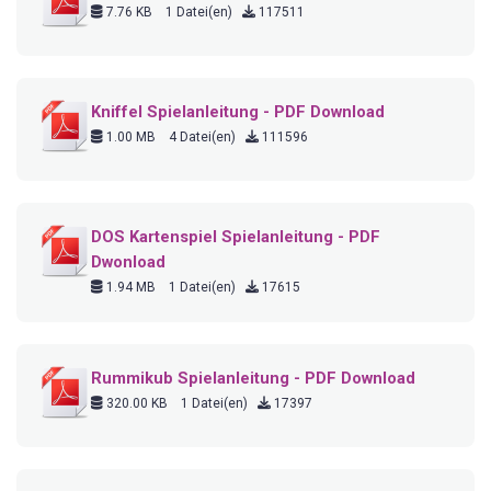
7.76 KB
1 Datei(en)
117511
Kniffel Spielanleitung - PDF Download
1.00 MB
4 Datei(en)
111596
DOS Kartenspiel Spielanleitung - PDF
Dwonload
1.94 MB
1 Datei(en)
17615
Rummikub Spielanleitung - PDF Download
320.00 KB
1 Datei(en)
17397