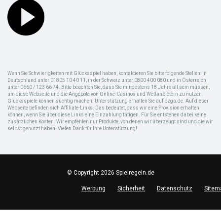
Wenn Sie Schwierigkeiten mit Glücksspiel haben, kontaktieren Sie bitte folgende Stellen: In
Deutschland unter 01805 10 40 11, in der Schweiz unter 0800 400 080 und in Österreich
unter 0660 / 123 66 74. Bitte beachten Sie, dass Sie mindestens 18 Jahre alt sein müssen,
um diese Webseite und die Angebote von Online-Casinos und Wettanbietern zu nutzen.
Glücksspiele können süchtig machen. Unterstützung erhalten Sie auf bzga.de. Auf dieser
Webseite befinden sich Affiliate-Links. Das bedeutet, dass wir eine Provision erhalten
können, wenn Sie über diese Links eine Einzahlung tätigen. Für Sie entstehen dabei keine
zusätzlichen Kosten. Wir empfehlen nur Produkte, von denen wir überzeugt sind und die wir
selbst genutzt haben. Vielen Dank für Ihre Unterstützung!
© Copyright 2026 Spielregeln.de
Werbung
Sicherheit
Datenschutz
Sitem