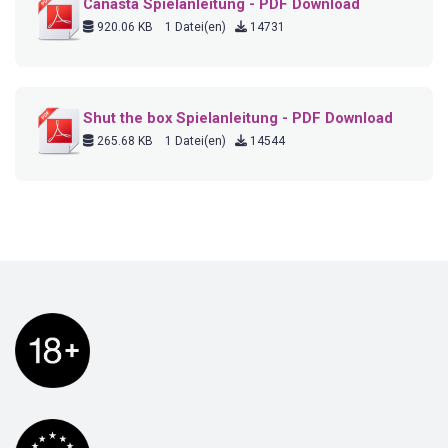
Canasta Spielanleitung - PDF Download
920.06 KB
1 Datei(en)
14731
Shut the box Spielanleitung - PDF Download
265.68 KB
1 Datei(en)
14544