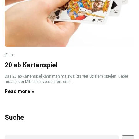
0
20 ab Kartenspiel
Das 20 ab Kartenspiel kann man mit zwei bis vier Spielern spielen. Dabei
muss jeder Mitspieler versuchen, sein ...
Read more »
Suche
Suchen