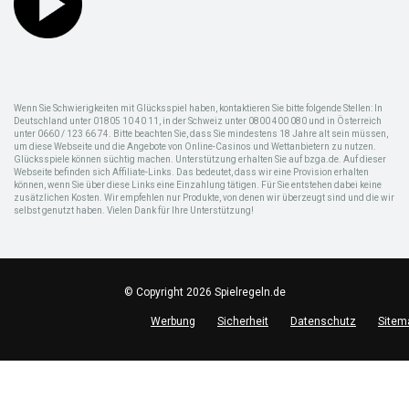
Wenn Sie Schwierigkeiten mit Glücksspiel haben, kontaktieren Sie bitte folgende Stellen: In
Deutschland unter 01805 10 40 11, in der Schweiz unter 0800 400 080 und in Österreich
unter 0660 / 123 66 74. Bitte beachten Sie, dass Sie mindestens 18 Jahre alt sein müssen,
um diese Webseite und die Angebote von Online-Casinos und Wettanbietern zu nutzen.
Glücksspiele können süchtig machen. Unterstützung erhalten Sie auf bzga.de. Auf dieser
Webseite befinden sich Affiliate-Links. Das bedeutet, dass wir eine Provision erhalten
können, wenn Sie über diese Links eine Einzahlung tätigen. Für Sie entstehen dabei keine
zusätzlichen Kosten. Wir empfehlen nur Produkte, von denen wir überzeugt sind und die wir
selbst genutzt haben. Vielen Dank für Ihre Unterstützung!
© Copyright 2026 Spielregeln.de
Werbung
Sicherheit
Datenschutz
Sitem