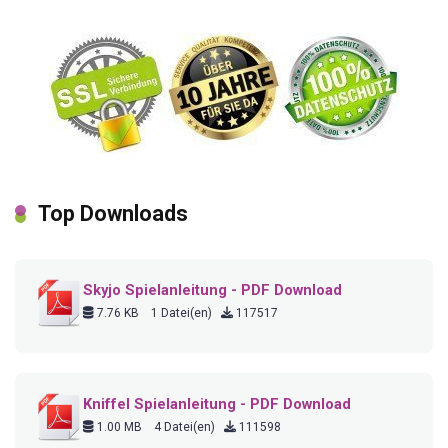
Top Downloads
Skyjo Spielanleitung - PDF Download
7.76 KB
1 Datei(en)
117517
Kniffel Spielanleitung - PDF Download
1.00 MB
4 Datei(en)
111598