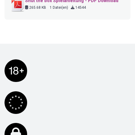
Shut the box Spielanleitung - PDF Download
265.68 KB
1 Datei(en)
14544