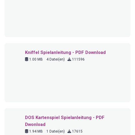
Kniffel Spielanleitung - PDF Download
1.00 MB
4 Datei(en)
111596
DOS Kartenspiel Spielanleitung - PDF
Dwonload
1.94 MB
1 Datei(en)
17615
Rummikub Spielanleitung - PDF Download
320.00 KB
1 Datei(en)
17397
Rommé Spielanleitung - PDF Download