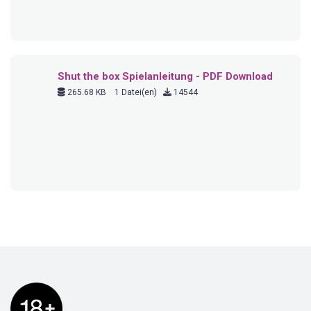
Wenn Sie Schwierigkeiten mit Glücksspiel haben, kontaktieren Sie bitte folgende Stellen: In
Deutschland unter 01805 10 40 11, in der Schweiz unter 0800 400 080 und in Österreich
unter 0660 / 123 66 74. Bitte beachten Sie, dass Sie mindestens 18 Jahre alt sein müssen,
um diese Webseite und die Angebote von Online-Casinos und Wettanbietern zu nutzen.
Glücksspiele können süchtig machen. Unterstützung erhalten Sie auf bzga.de. Auf dieser
Webseite befinden sich Affiliate-Links. Das bedeutet, dass wir eine Provision erhalten
können, wenn Sie über diese Links eine Einzahlung tätigen. Für Sie entstehen dabei keine
zusätzlichen Kosten. Wir empfehlen nur Produkte, von denen wir überzeugt sind und die wir
selbst genutzt haben. Vielen Dank für Ihre Unterstützung!
© Copyright 2026 Spielregeln.de
Werbung
Sicherheit
Datenschutz
Sitem