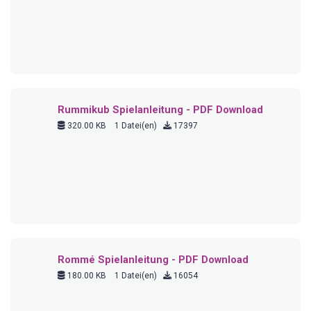
180.00 KB
1 Datei(en)
16054
Mensch ärgere dich nicht Spielanleitung -
PDF Download
280.00 KB
1 Datei(en)
15935
Yatzy Spielanleitung - PDF Download
1.50 MB
2 Datei(en)
15539
AZUL Spielanleitung - PDF Download
11.01 MB
1 Datei(en)
15105