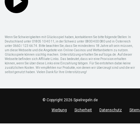
Wenn Sie Schwierigkeiten mit Glücksspiel haben, kontaktieren Sie bitte folgende Stellen: In
Deutschland unter 01805 10 40 11, in der Schweiz unter 0800 400 080 und in Österreich
unter 0660 / 123 66 74. Bitte beachten Sie, dass Sie mindestens 18 Jahre alt sein müssen,
um diese Webseite und die Angebote von Online-Casinos und Wettanbietern zu nutzen.
Glücksspiele können süchtig machen. Unterstützung erhalten Sie auf bzga.de. Auf dieser
Webseite befinden sich Affiliate-Links. Das bedeutet, dass wir eine Provision erhalten
können, wenn Sie über diese Links eine Einzahlung tätigen. Für Sie entstehen dabei keine
zusätzlichen Kosten. Wir empfehlen nur Produkte, von denen wir überzeugt sind und die wir
selbst genutzt haben. Vielen Dank für Ihre Unterstützung!
© Copyright 2026 Spielregeln.de
Werbung
Sicherheit
Datenschutz
Sitem