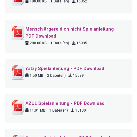
180.00 KB
1 Datei(en)
16052
Mensch ärgere dich nicht Spielanleitung -
PDF Download
280.00 KB
1 Datei(en)
15935
Yatzy Spielanleitung - PDF Download
1.50 MB
2 Datei(en)
15539
AZUL Spielanleitung - PDF Download
11.01 MB
1 Datei(en)
15100