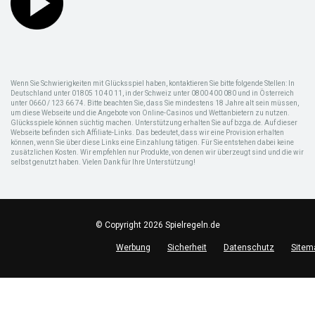
Wenn Sie Schwierigkeiten mit Glücksspiel haben, kontaktieren Sie bitte folgende Stellen: In
Deutschland unter 01805 10 40 11, in der Schweiz unter 0800 400 080 und in Österreich
unter 0660 / 123 66 74. Bitte beachten Sie, dass Sie mindestens 18 Jahre alt sein müssen,
um diese Webseite und die Angebote von Online-Casinos und Wettanbietern zu nutzen.
Glücksspiele können süchtig machen. Unterstützung erhalten Sie auf bzga.de. Auf dieser
Webseite befinden sich Affiliate-Links. Das bedeutet, dass wir eine Provision erhalten
können, wenn Sie über diese Links eine Einzahlung tätigen. Für Sie entstehen dabei keine
zusätzlichen Kosten. Wir empfehlen nur Produkte, von denen wir überzeugt sind und die wir
selbst genutzt haben. Vielen Dank für Ihre Unterstützung!
© Copyright 2026 Spielregeln.de
Werbung
Sicherheit
Datenschutz
Sitem