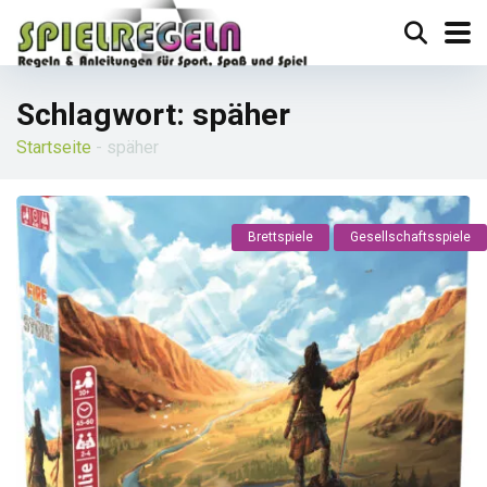
Schlagwort:
späher
Startseite
-
späher
Brettspiele
Gesellschaftsspiele