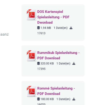
DOS Kartenspiel
Spielanleitung - PDF
Dwonload
1.94 MB
1 Datei(en)
17613
aaaanz
Rummikub Spielanleitung -
PDF Download
320.00 KB
1 Datei(en)
17395
Rommé Spielanleitung -
PDF Download
180.00 KB
1 Datei(en)
16053