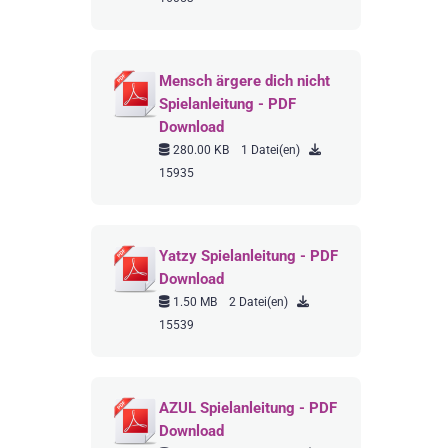
Mensch ärgere dich nicht
Spielanleitung - PDF
Download
280.00 KB
1 Datei(en)
15935
Yatzy Spielanleitung - PDF
Download
1.50 MB
2 Datei(en)
15539
AZUL Spielanleitung - PDF
Download