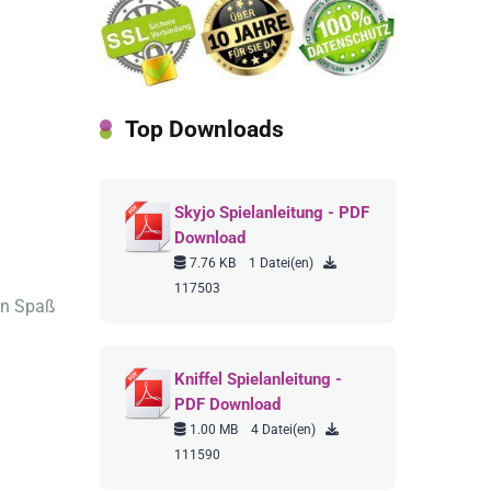
Top Downloads
Skyjo Spielanleitung - PDF
Download
7.76 KB
1 Datei(en)
117503
ten Spaß
Kniffel Spielanleitung -
PDF Download
1.00 MB
4 Datei(en)
111590