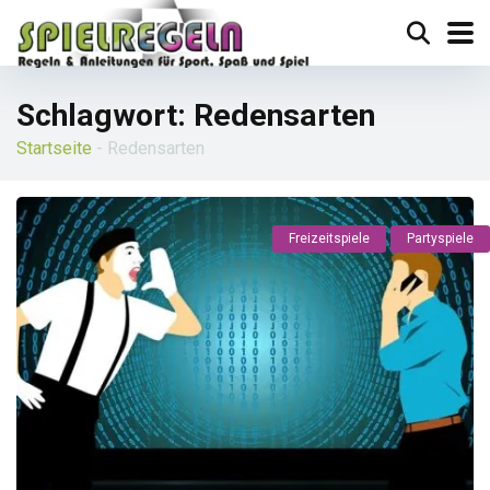
Schlagwort:
Redensarten
Startseite
-
Redensarten
Freizeitspiele
Partyspiele