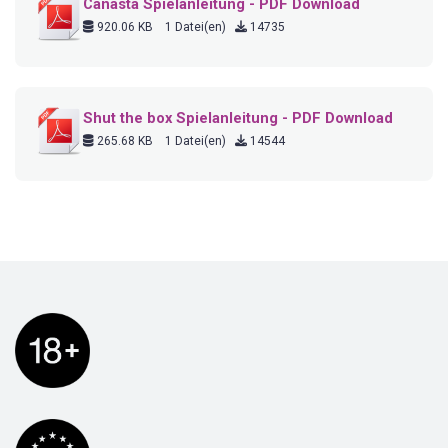
Canasta Spielanleitung - PDF Download
920.06 KB
1 Datei(en)
14735
Shut the box Spielanleitung - PDF Download
265.68 KB
1 Datei(en)
14544