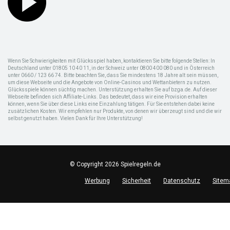
Wenn Sie Schwierigkeiten mit Glücksspiel haben, kontaktieren Sie bitte folgende Stellen: In
Deutschland unter 01805 10 40 11, in der Schweiz unter 0800 400 080 und in Österreich
unter 0660 / 123 66 74. Bitte beachten Sie, dass Sie mindestens 18 Jahre alt sein müssen,
um diese Webseite und die Angebote von Online-Casinos und Wettanbietern zu nutzen.
Glücksspiele können süchtig machen. Unterstützung erhalten Sie auf bzga.de. Auf dieser
Webseite befinden sich Affiliate-Links. Das bedeutet, dass wir eine Provision erhalten
können, wenn Sie über diese Links eine Einzahlung tätigen. Für Sie entstehen dabei keine
zusätzlichen Kosten. Wir empfehlen nur Produkte, von denen wir überzeugt sind und die wir
selbst genutzt haben. Vielen Dank für Ihre Unterstützung!
© Copyright 2026 Spielregeln.de
Werbung
Sicherheit
Datenschutz
Sitem