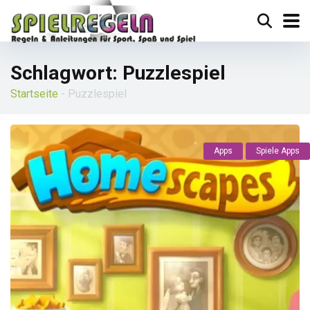
Schlagwort:
Puzzlespiel
Startseite
-
Puzzlespiel
Apps
Spiele Apps