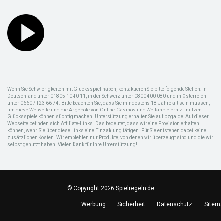
Wenn Sie Schwierigkeiten mit Glücksspiel haben, kontaktieren Sie bitte folgende Stellen: In
Deutschland unter 01805 10 40 11, in der Schweiz unter 0800 400 080 und in Österreich
unter 0660 / 123 66 74. Bitte beachten Sie, dass Sie mindestens 18 Jahre alt sein müssen,
um diese Webseite und die Angebote von Online-Casinos und Wettanbietern zu nutzen.
Glücksspiele können süchtig machen. Unterstützung erhalten Sie auf bzga.de. Auf dieser
Webseite befinden sich Affiliate-Links. Das bedeutet, dass wir eine Provision erhalten
können, wenn Sie über diese Links eine Einzahlung tätigen. Für Sie entstehen dabei keine
zusätzlichen Kosten. Wir empfehlen nur Produkte, von denen wir überzeugt sind und die wir
selbst genutzt haben. Vielen Dank für Ihre Unterstützung!
© Copyright 2026 Spielregeln.de
Werbung
Sicherheit
Datenschutz
Sitem