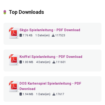
Top Downloads
Skyjo Spielanleitung - PDF Download
7.76 KB
1 Datei(en)
117523
Kniffel Spielanleitung - PDF Download
1.00 MB
4 Datei(en)
111601
DOS Kartenspiel Spielanleitung - PDF
Dwonload
1.94 MB
1 Datei(en)
17617