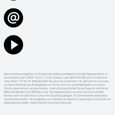
Wenn Sie Schwierigkeiten mit Glücksspiel haben, kontaktieren Sie bitte folgende Stellen: In
Deutschland unter 01805 10 40 11, in der Schweiz unter 0800 400 080 und in Österreich
unter 0660 / 123 66 74. Bitte beachten Sie, dass Sie mindestens 18 Jahre alt sein müssen,
um diese Webseite und die Angebote von Online-Casinos und Wettanbietern zu nutzen.
Glücksspiele können süchtig machen. Unterstützung erhalten Sie auf bzga.de. Auf dieser
Webseite befinden sich Affiliate-Links. Das bedeutet, dass wir eine Provision erhalten
können, wenn Sie über diese Links eine Einzahlung tätigen. Für Sie entstehen dabei keine
zusätzlichen Kosten. Wir empfehlen nur Produkte, von denen wir überzeugt sind und die wir
selbst genutzt haben. Vielen Dank für Ihre Unterstützung!