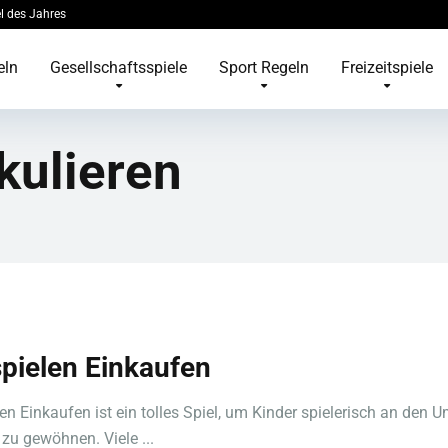
l des Jahres
eln
Gesellschaftsspiele
Sport Regeln
Freizeitspiele
kulieren
spielen Einkaufen
len Einkaufen ist ein tolles Spiel, um Kinder spielerisch an den
 zu gewöhnen. Viele ...