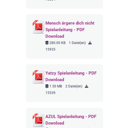
Mensch ärgere dich nicht
Spielanleitung - PDF
Download
280.00 KB
1 Datei(en)
15935
Yatzy Spielanleitung - PDF
Download
1.50 MB
2 Datei(en)
15539
AZUL Spielanleitung - PDF
Download