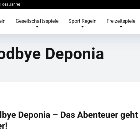
l des Jahres
eln
Gesellschaftsspiele
Sport Regeln
Freizeitspiele
odbye Deponia
bye Deponia – Das Abenteuer geht
r!