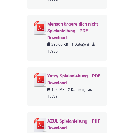
Mensch ärgere dich nicht
Spielanleitung - PDF
Download
280.00 KB
1 Datei(en)
15935
Yatzy Spielanleitung - PDF
Download
1.50 MB
2 Datei(en)
15539
AZUL Spielanleitung - PDF
Download