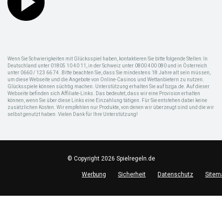
Wenn Sie Schwierigkeiten mit Glücksspiel haben, kontaktieren Sie bitte folgende Stellen: In
Deutschland unter 01805 10 40 11, in der Schweiz unter 0800 400 080 und in Österreich
unter 0660 / 123 66 74. Bitte beachten Sie, dass Sie mindestens 18 Jahre alt sein müssen,
um diese Webseite und die Angebote von Online-Casinos und Wettanbietern zu nutzen.
Glücksspiele können süchtig machen. Unterstützung erhalten Sie auf bzga.de. Auf dieser
Webseite befinden sich Affiliate-Links. Das bedeutet, dass wir eine Provision erhalten
können, wenn Sie über diese Links eine Einzahlung tätigen. Für Sie entstehen dabei keine
zusätzlichen Kosten. Wir empfehlen nur Produkte, von denen wir überzeugt sind und die wir
selbst genutzt haben. Vielen Dank für Ihre Unterstützung!
© Copyright 2026 Spielregeln.de
Werbung
Sicherheit
Datenschutz
Sitem