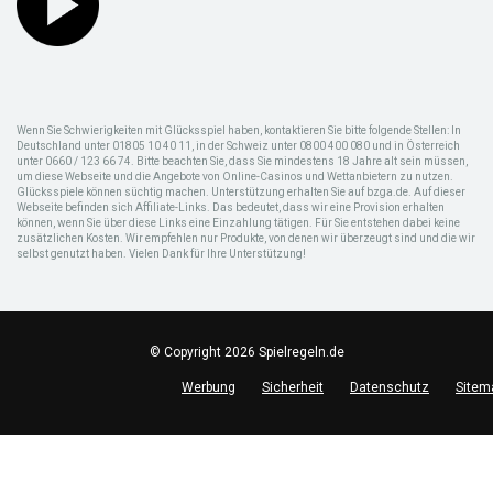
Wenn Sie Schwierigkeiten mit Glücksspiel haben, kontaktieren Sie bitte folgende Stellen: In
Deutschland unter 01805 10 40 11, in der Schweiz unter 0800 400 080 und in Österreich
unter 0660 / 123 66 74. Bitte beachten Sie, dass Sie mindestens 18 Jahre alt sein müssen,
um diese Webseite und die Angebote von Online-Casinos und Wettanbietern zu nutzen.
Glücksspiele können süchtig machen. Unterstützung erhalten Sie auf bzga.de. Auf dieser
Webseite befinden sich Affiliate-Links. Das bedeutet, dass wir eine Provision erhalten
können, wenn Sie über diese Links eine Einzahlung tätigen. Für Sie entstehen dabei keine
zusätzlichen Kosten. Wir empfehlen nur Produkte, von denen wir überzeugt sind und die wir
selbst genutzt haben. Vielen Dank für Ihre Unterstützung!
© Copyright 2026 Spielregeln.de
Werbung
Sicherheit
Datenschutz
Sitem