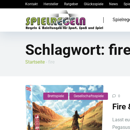
Kontakt
Hersteller
Ratgeber
Glücksspiele
News
Spie
Spielreg
Schlagwort:
fir
Startseite
-
fire
Brettspiele
Gesellschaftsspiele
0
Fire
Lasst eu
Pegasus S