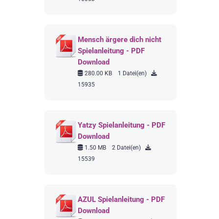
Mensch ärgere dich nicht
Spielanleitung - PDF
Download
280.00 KB
1 Datei(en)
15935
Yatzy Spielanleitung - PDF
Download
1.50 MB
2 Datei(en)
15539
AZUL Spielanleitung - PDF
Download