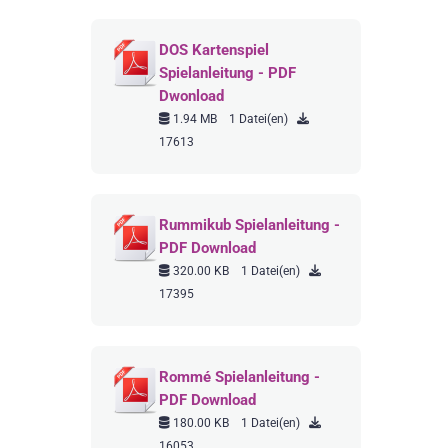
DOS Kartenspiel
Spielanleitung - PDF
Dwonload
1.94 MB
1 Datei(en)
17613
Rummikub Spielanleitung -
PDF Download
320.00 KB
1 Datei(en)
17395
Rommé Spielanleitung -
PDF Download
180.00 KB
1 Datei(en)
16053