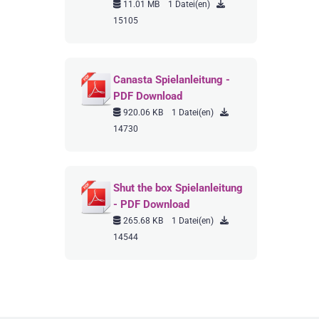
11.01 MB
1 Datei(en)
15105
Canasta Spielanleitung -
PDF Download
920.06 KB
1 Datei(en)
14730
Shut the box Spielanleitung
- PDF Download
265.68 KB
1 Datei(en)
14544