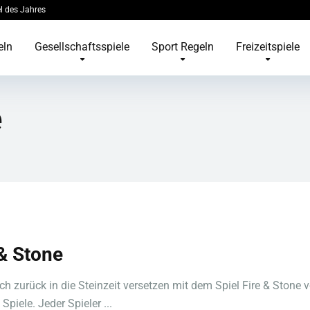
l des Jahres
eln
Gesellschaftsspiele
Sport Regeln
Freizeitspiele
e
 & Stone
ch zurück in die Steinzeit versetzen mit dem Spiel Fire & Stone 
piele. Jeder Spieler ...