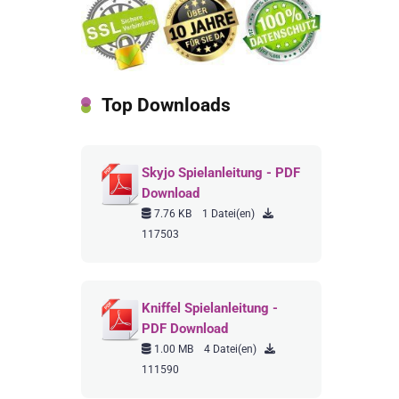
Top Downloads
Skyjo Spielanleitung - PDF
Download
7.76 KB
1 Datei(en)
117503
Kniffel Spielanleitung -
PDF Download
1.00 MB
4 Datei(en)
111590