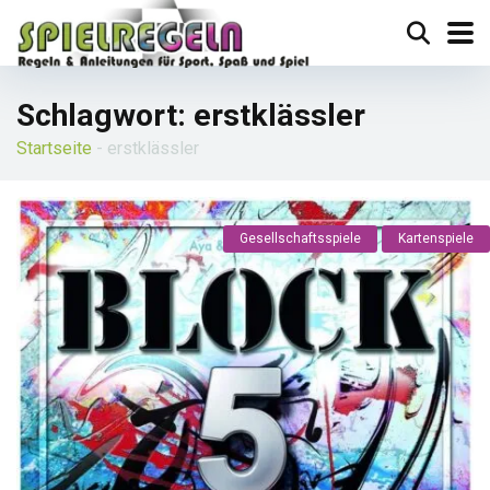
Schlagwort:
erstklässler
Startseite
-
erstklässler
Gesellschaftsspiele
Kartenspiele