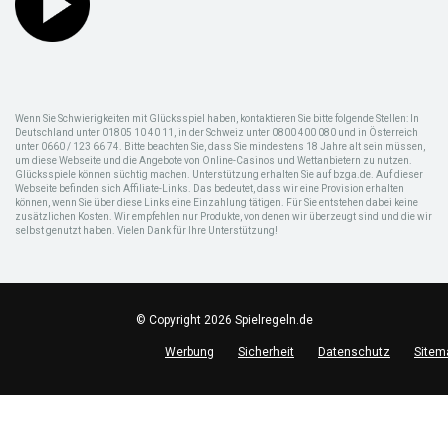
Wenn Sie Schwierigkeiten mit Glücksspiel haben, kontaktieren Sie bitte folgende Stellen: In
Deutschland unter 01805 10 40 11, in der Schweiz unter 0800 400 080 und in Österreich
unter 0660 / 123 66 74. Bitte beachten Sie, dass Sie mindestens 18 Jahre alt sein müssen,
um diese Webseite und die Angebote von Online-Casinos und Wettanbietern zu nutzen.
Glücksspiele können süchtig machen. Unterstützung erhalten Sie auf bzga.de. Auf dieser
Webseite befinden sich Affiliate-Links. Das bedeutet, dass wir eine Provision erhalten
können, wenn Sie über diese Links eine Einzahlung tätigen. Für Sie entstehen dabei keine
zusätzlichen Kosten. Wir empfehlen nur Produkte, von denen wir überzeugt sind und die wir
selbst genutzt haben. Vielen Dank für Ihre Unterstützung!
© Copyright 2026 Spielregeln.de
Werbung
Sicherheit
Datenschutz
Sitem