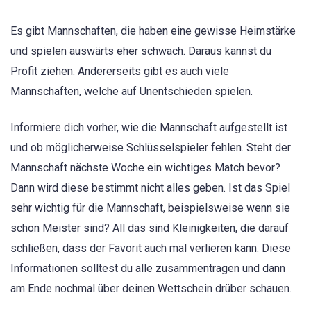
Es gibt Mannschaften, die haben eine gewisse Heimstärke
und spielen auswärts eher schwach. Daraus kannst du
Profit ziehen. Andererseits gibt es auch viele
Mannschaften, welche auf Unentschieden spielen.
Informiere dich vorher, wie die Mannschaft aufgestellt ist
und ob möglicherweise Schlüsselspieler fehlen. Steht der
Mannschaft nächste Woche ein wichtiges Match bevor?
Dann wird diese bestimmt nicht alles geben. Ist das Spiel
sehr wichtig für die Mannschaft, beispielsweise wenn sie
schon Meister sind? All das sind Kleinigkeiten, die darauf
schließen, dass der Favorit auch mal verlieren kann. Diese
Informationen solltest du alle zusammentragen und dann
am Ende nochmal über deinen Wettschein drüber schauen.