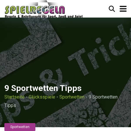
9 Sportwetten Tipps
Startseite
-
Glücksspiele
-
Sportwetten
-
9 Sportwetten
Tipps
Sportwetten