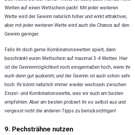
Wetten auf einen Wettschein packt. Mit jeder weiteren
Wette wird der Gewinn natürlich höher und wirkt attraktiver,
aber mit jeder weiteren Wette wird auch die Chance auf den
Gewinn geringer.
Falls ihr doch gerne Kombinationswetten spielt, dann
beschränkt euren Wettschein auf maximal 3-4 Wetten. Hier
ist die Gewinnmöglichkeit noch einigermaßen hoch, wenn ihr
euch denn gut auskennt, und der Gewinn ist auch schon sehr
hoch. Ihr könnt natürlich immer wieder wechseln zwischen
Einzel- und Kombinationswette, was wir euch am besten
empfehlen. Aber am besten probiert ihr es selbst aus und
vergesst nicht die anderen Tipps zu berücksichtigen!
9. Pechsträhne nutzen