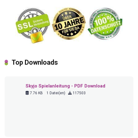
Top Downloads
Skyjo Spielanleitung - PDF Download
7.76 KB
1 Datei(en)
117503