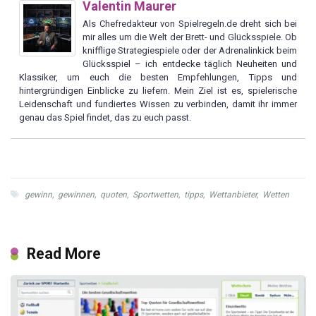
Valentin Maurer
Als Chefredakteur von Spielregeln.de dreht sich bei
mir alles um die Welt der Brett- und Glücksspiele. Ob
knifflige Strategiespiele oder der Adrenalinkick beim
Glücksspiel – ich entdecke täglich Neuheiten und
Klassiker, um euch die besten Empfehlungen, Tipps und
hintergründigen Einblicke zu liefern. Mein Ziel ist es, spielerische
Leidenschaft und fundiertes Wissen zu verbinden, damit ihr immer
genau das Spiel findet, das zu euch passt.
gewinn
,
gewinnen
,
quoten
,
Sportwetten
,
tipps
,
Wettanbieter
,
Wetten
Read More