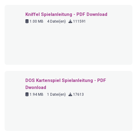
Kniffel Spielanleitung - PDF Download
1.00 MB
4 Datei(en)
111591
DOS Kartenspiel Spielanleitung - PDF
Dwonload
1.94 MB
1 Datei(en)
17613