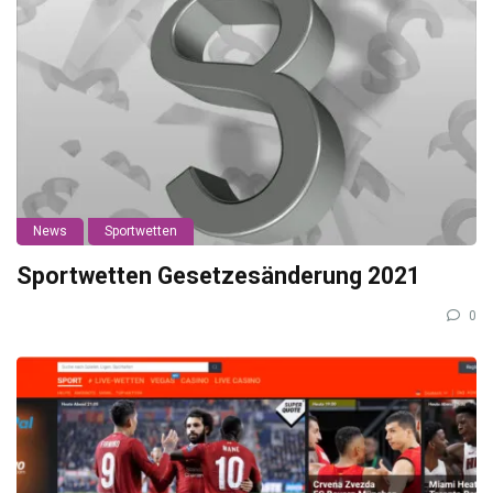
News
Sportwetten
Sportwetten Gesetzesänderung 2021
0