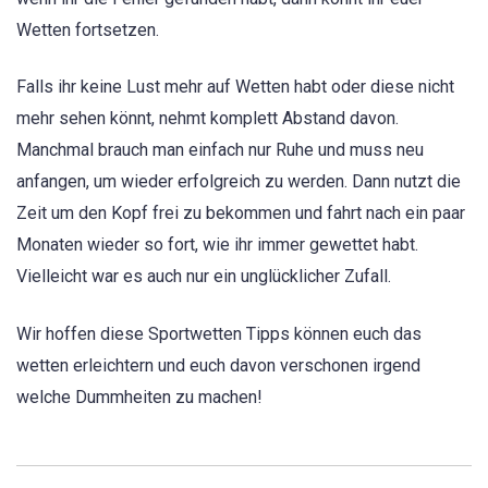
Wetten fortsetzen.
Falls ihr keine Lust mehr auf Wetten habt oder diese nicht
mehr sehen könnt, nehmt komplett Abstand davon.
Manchmal brauch man einfach nur Ruhe und muss neu
anfangen, um wieder erfolgreich zu werden. Dann nutzt die
Zeit um den Kopf frei zu bekommen und fahrt nach ein paar
Monaten wieder so fort, wie ihr immer gewettet habt.
Vielleicht war es auch nur ein unglücklicher Zufall.
Wir hoffen diese Sportwetten Tipps können euch das
wetten erleichtern und euch davon verschonen irgend
welche Dummheiten zu machen!