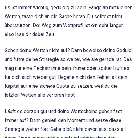
Es ist immer wichtig, geduldig zu sein. Fange an mit kleinen
Wetten, taste dich an die Sache heran. Du solltest nicht
überstürzen. Der Weg zum Wettprofi ist ein sehr langer,
also lass dir dabei Zeit.
Gehen deine Wetten nicht auf? Dann beweise deine Geduld
und führe deine Strategie so weiter, wie sie gerade ist. Das
mag nur eine Pechsträhne sein, früher oder später läuft es
für dich auch wieder gut. Begehe nicht den Fehler, all dein
Kapital auf eine sichere Quote zu setzen, weil du die
letzten Wetten alle verloren hast.
Läuft es derzeit gut und deine Wettscheine gehen fast
immer auf? Dann genieß den Moment und setze diese
Strategie weiter fort. Gehe bloß nicht davon aus, dass all