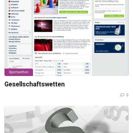
Sportwetten
Gesellschaftswetten
0