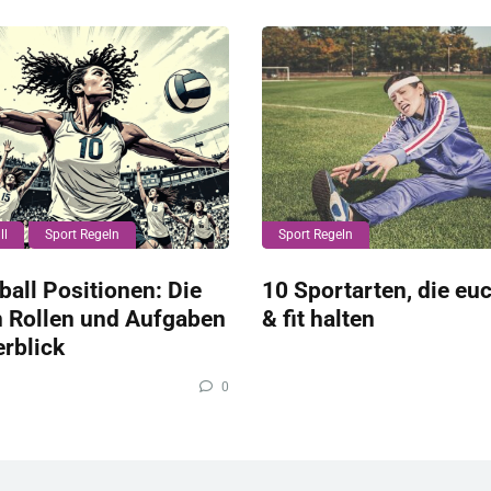
ll
Sport Regeln
Sport Regeln
ball Positionen: Die
10 Sportarten, die eu
n Rollen und Aufgaben
& fit halten
rblick
0