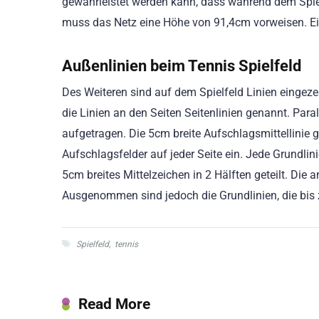
gewährleistet werden kann, dass während dem Spiel 
muss das Netz eine Höhe von 91,4cm vorweisen. Ein 
Außenlinien beim Tennis Spielfeld
Des Weiteren sind auf dem Spielfeld Linien eingeze
die Linien an den Seiten Seitenlinien genannt. Para
aufgetragen. Die 5cm breite Aufschlagsmittellinie ge
Aufschlagsfelder auf jeder Seite ein. Jede Grundlin
5cm breites Mittelzeichen in 2 Hälften geteilt. Die
Ausgenommen sind jedoch die Grundlinien, die bis 
Spielfeld
,
tennis
Read More