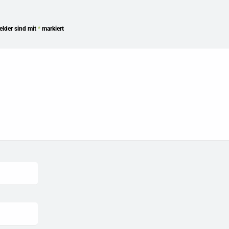
Felder sind mit
*
markiert