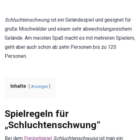
Schluchtenschwung
ist ein Geländespiel und geeignet für
große Mischwälder und einem sehr abwechslungsreichem
Gelände. Am meisten Spaß macht es mit mehreren Spielern,
geht aber auch schon ab zehn Personen bis zu 120
Personen.
Inhalte
Anzeigen
Spielregeln für
„Schluchtenschwung“
Bei dem
Freizeitspiel
Schluchtenschwung
ist man ein