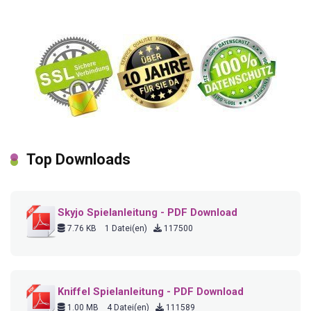
Top Downloads
Skyjo Spielanleitung - PDF Download
7.76 KB
1 Datei(en)
117500
Kniffel Spielanleitung - PDF Download
1.00 MB
4 Datei(en)
111589