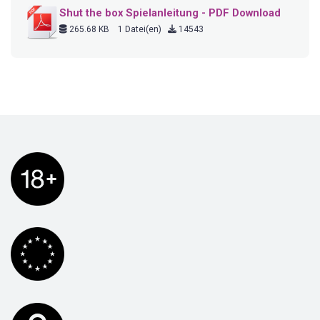
Shut the box Spielanleitung - PDF Download
265.68 KB
1 Datei(en)
14543