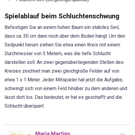
Spielablauf beim Schluchtenschwung
Befestigen Sie an einem hohen Baum ein stabiles Seil,
dass ca. 30 cm dann noch über dem Boden hängt. Um den
Seilpunkt herum ziehen Sie etwa einen Kreis mit einem
Durchmesser von 5 Metern, was die tiefe Schlucht
darstellen soll. An zwei gegenüberliegenden Stellen des
Kreises zeichnet man zwei gleichgroße Felder auf von
etwa 1 x 1 Meter. Jeder Mitspieler hat jetzt die Aufgabe,
schwingt sich von einem Feld hinüber zu dem anderen und
lässt dort los. Das bedeutet, er hat es geschafft und die
Schlucht überquert.
Maria Martins