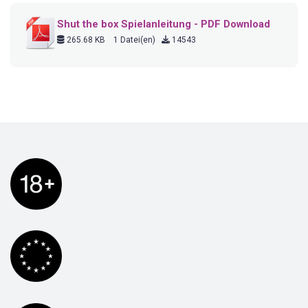
Shut the box Spielanleitung - PDF Download
265.68 KB
1 Datei(en)
14543