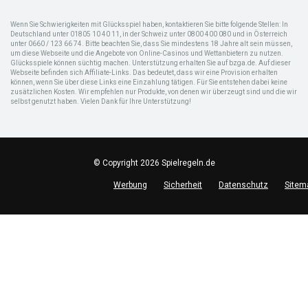
Wenn Sie Schwierigkeiten mit Glücksspiel haben, kontaktieren Sie bitte folgende Stellen: In
Deutschland unter 01805 10 40 11, in der Schweiz unter 0800 400 080 und in Österreich
unter 0660 / 123 66 74. Bitte beachten Sie, dass Sie mindestens 18 Jahre alt sein müssen,
um diese Webseite und die Angebote von Online-Casinos und Wettanbietern zu nutzen.
Glücksspiele können süchtig machen. Unterstützung erhalten Sie auf bzga.de. Auf dieser
Webseite befinden sich Affiliate-Links. Das bedeutet, dass wir eine Provision erhalten
können, wenn Sie über diese Links eine Einzahlung tätigen. Für Sie entstehen dabei keine
zusätzlichen Kosten. Wir empfehlen nur Produkte, von denen wir überzeugt sind und die wir
selbst genutzt haben. Vielen Dank für Ihre Unterstützung!
© Copyright 2026 Spielregeln.de
Werbung
Sicherheit
Datenschutz
Sitem