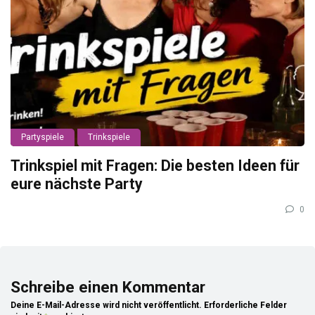
Partyspiele
Trinkspiele
Trinkspiel mit Fragen: Die besten Ideen für
eure nächste Party
0
Schreibe einen Kommentar
Deine E-Mail-Adresse wird nicht veröffentlicht.
Erforderliche Felder