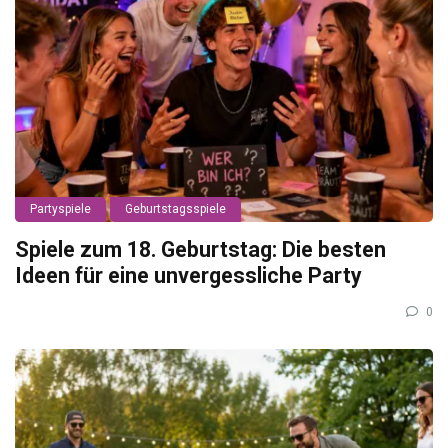
Partyspiele
Geburtstagsspiele
Spiele zum 18. Geburtstag: Die besten
Ideen für eine unvergessliche Party
0