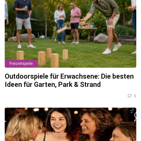
Freizeitspiele
Outdoorspiele für Erwachsene: Die besten
Ideen für Garten, Park & Strand
0