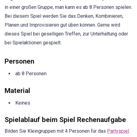
in einer großen Gruppe, man kann es ab 8 Personen spielen.
Bei diesem Spiel werden Sie das Denken, Kombinieren,
Planen und Improvisieren gut üben können. Gerne wird
dieses Spiel bei geselligen Treffen, zur Unterhaltung oder
bei Spielaktionen gespielt.
Personen
ab 8 Personen
Material
Keines
Spielablauf beim Spiel Rechenaufgabe
Bilden Sie Kleingruppen mit 4 Personen für das
Partyspiel
.