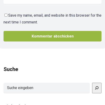
Save my name, email, and website in this browser for the
next time I comment.
Suche
Suchen