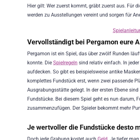
Hier gilt: Wer zuerst kommt, gräbt zuerst aus. Für 
werden zu Ausstellungen vereint und sorgen für 
Spielanleit
Vervollständigt bei Pergamon eur
Pergamon ist ein Spiel, das über zwölf Runden läuf
konnte. Die
Spielregeln
sind relativ einfach. In je
aufdecken. So gibt es beispielsweise antike Masken
komplettes Fundstück erst, wenn zwei passende Pl
Ausgrabungsstätte gelegt. In der ersten Ebene sind
Fundstücke. Bei diesem Spiel geht es nun darum, 
zusammenzufügen. Der Spieler bekommt mehr Punkt
Je wertvoller die Fundstücke desto 
Doch jede Grabung kostet auch
Geld
. Je tiefer ma