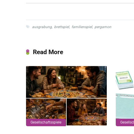
ausgrabung
,
brettspiel
,
familienspiel
,
pergamon
Read More
Gesellschaftsspiele
Gesellsc