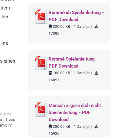
t dem
Rummikub Spielanleitung -
 bei
PDF Download
320.00 KB
1 Datei(en)
17395
 ins
Rommé Spielanleitung -
s einen
PDF Download
180.00 KB
1 Datei(en)
16053
Mensch ärgere dich nicht
Spielanleitung - PDF
espiele
Download
en, Tipps
amit ihr
280.00 KB
1 Datei(en)
15935