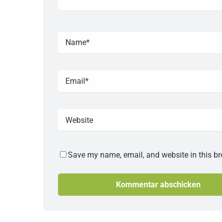
Save my name, email, and website in this br