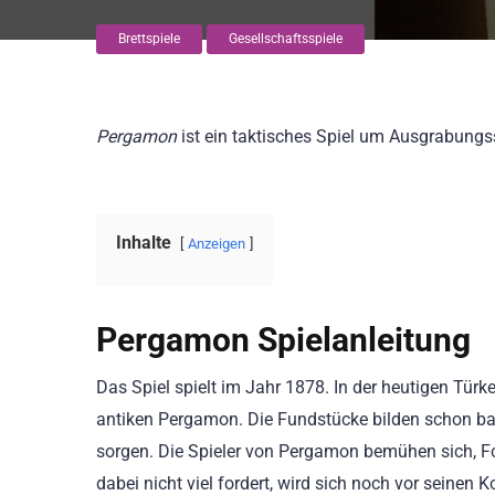
Brettspiele
Gesellschaftsspiele
Pergamon
ist ein taktisches Spiel um Ausgrabungss
Inhalte
Anzeigen
Pergamon Spielanleitung
Das Spiel spielt im Jahr 1878. In der heutigen Tür
antiken Pergamon. Die Fundstücke bilden schon bal
sorgen. Die Spieler von Pergamon bemühen sich, F
dabei nicht viel fordert, wird sich noch vor sein