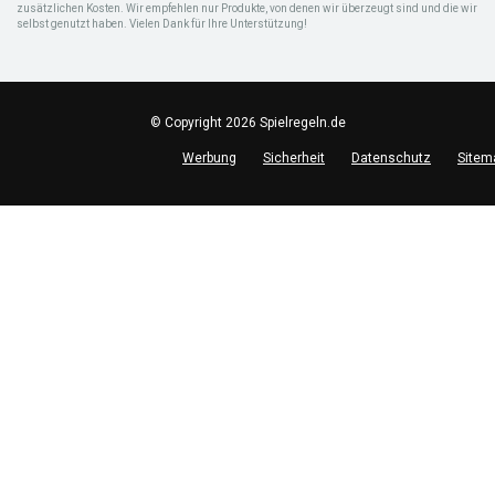
zusätzlichen Kosten. Wir empfehlen nur Produkte, von denen wir überzeugt sind und die wir
selbst genutzt haben. Vielen Dank für Ihre Unterstützung!
© Copyright 2026 Spielregeln.de
Werbung
Sicherheit
Datenschutz
Sitem