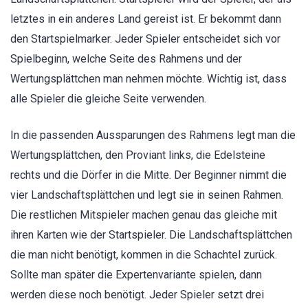
letztes in ein anderes Land gereist ist. Er bekommt dann
den Startspielmarker. Jeder Spieler entscheidet sich vor
Spielbeginn, welche Seite des Rahmens und der
Wertungsplättchen man nehmen möchte. Wichtig ist, dass
alle Spieler die gleiche Seite verwenden.
In die passenden Aussparungen des Rahmens legt man die
Wertungsplättchen, den Proviant links, die Edelsteine
rechts und die Dörfer in die Mitte. Der Beginner nimmt die
vier Landschaftsplättchen und legt sie in seinen Rahmen.
Die restlichen Mitspieler machen genau das gleiche mit
ihren Karten wie der Startspieler. Die Landschaftsplättchen
die man nicht benötigt, kommen in die Schachtel zurück.
Sollte man später die Expertenvariante spielen, dann
werden diese noch benötigt. Jeder Spieler setzt drei