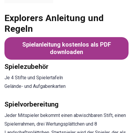
Explorers Anleitung und
Regeln
Spielanleitung kostenlos als PDF
downloaden
Spielezubehör
Je 4 Stifte und Spielertafeln
Gelände- und Aufgabenkarten
Spielvorbereitung
Jeder Mitspieler bekommt einen abwischbaren Stift, einen
Spielerrahmen, drei Wertungsplättchen und 8
Landschaftsplättchen. Startspieler wird der Spieler, der als