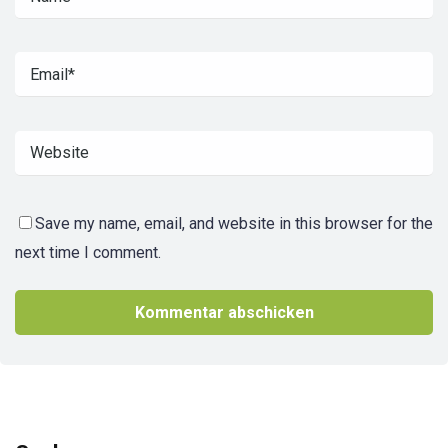
Save my name, email, and website in this browser for the
next time I comment.