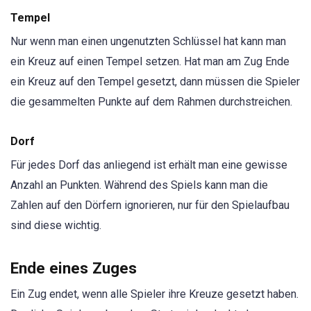
Tempel
Nur wenn man einen ungenutzten Schlüssel hat kann man
ein Kreuz auf einen Tempel setzen. Hat man am Zug Ende
ein Kreuz auf den Tempel gesetzt, dann müssen die Spieler
die gesammelten Punkte auf dem Rahmen durchstreichen.
Dorf
Für jedes Dorf das anliegend ist erhält man eine gewisse
Anzahl an Punkten. Während des Spiels kann man die
Zahlen auf den Dörfern ignorieren, nur für den Spielaufbau
sind diese wichtig.
Ende eines Zuges
Ein Zug endet, wenn alle Spieler ihre Kreuze gesetzt haben.