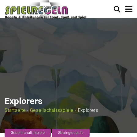
Explorers
Startseite
-
Gesellschaftsspiele
-
Explorers
Gesellschaftsspiele
Strategiespiele