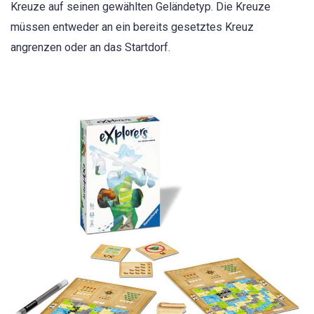
Kreuze auf seinen gewählten Geländetyp. Die Kreuze
müssen entweder an ein bereits gesetztes Kreuz
angrenzen oder an das Startdorf.