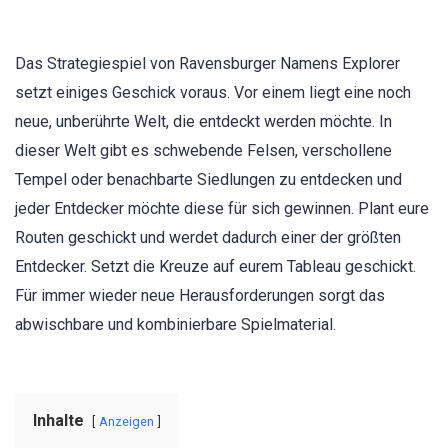
Das Strategiespiel von Ravensburger Namens Explorer
setzt einiges Geschick voraus. Vor einem liegt eine noch
neue, unberührte Welt, die entdeckt werden möchte. In
dieser Welt gibt es schwebende Felsen, verschollene
Tempel oder benachbarte Siedlungen zu entdecken und
jeder Entdecker möchte diese für sich gewinnen. Plant eure
Routen geschickt und werdet dadurch einer der größten
Entdecker. Setzt die Kreuze auf eurem Tableau geschickt.
Für immer wieder neue Herausforderungen sorgt das
abwischbare und kombinierbare Spielmaterial.
Inhalte
Anzeigen