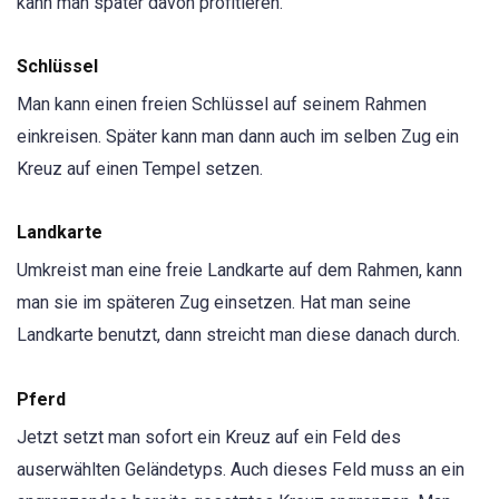
kann man später davon profitieren.
Schlüssel
Man kann einen freien Schlüssel auf seinem Rahmen
einkreisen. Später kann man dann auch im selben Zug ein
Kreuz auf einen Tempel setzen.
Landkarte
Umkreist man eine freie Landkarte auf dem Rahmen, kann
man sie im späteren Zug einsetzen. Hat man seine
Landkarte benutzt, dann streicht man diese danach durch.
Pferd
Jetzt setzt man sofort ein Kreuz auf ein Feld des
auserwählten Geländetyps. Auch dieses Feld muss an ein