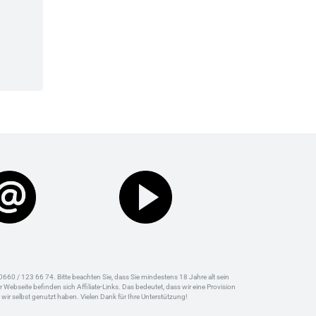
0660 / 123 66 74. Bitte beachten Sie, dass Sie mindestens 18 Jahre alt sein
bseite befinden sich Affiliate-Links. Das bedeutet, dass wir eine Provision
wir selbst genutzt haben. Vielen Dank für Ihre Unterstützung!