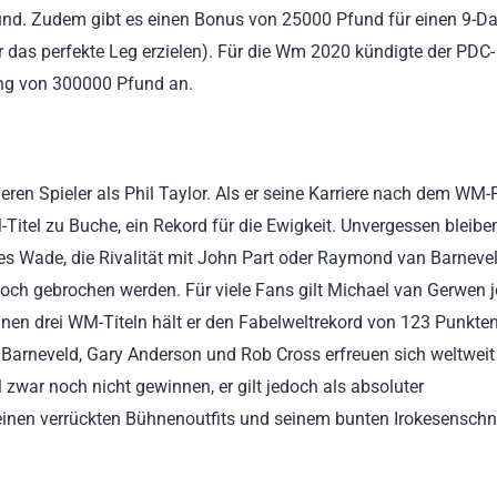
fund. Zudem gibt es einen Bonus von 25000 Pfund für einen 9-Da
 das perfekte Leg erzielen). Für die Wm 2020 kündigte der PDC-
ung von 300000 Pfund an.
eren Spieler als Phil Taylor. Als er seine Karriere nach dem WM-
itel zu Buche, ein Rekord für die Ewigkeit. Unvergessen bleibe
s Wade, die Rivalität mit John Part oder Raymond van Barnevel
ch gebrochen werden. Für viele Fans gilt Michael van Gerwen j
einen drei WM-Titeln hält er den Fabelweltrekord von 123 Punkte
arneveld, Gary Anderson und Rob Cross erfreuen sich weltweit
 zwar noch nicht gewinnen, er gilt jedoch als absoluter
einen verrückten Bühnenoutfits und seinem bunten Irokesenschni