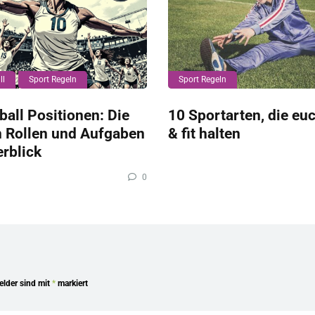
ll
Sport Regeln
Sport Regeln
ball Positionen: Die
10 Sportarten, die eu
n Rollen und Aufgaben
& fit halten
rblick
0
Felder sind mit
*
markiert