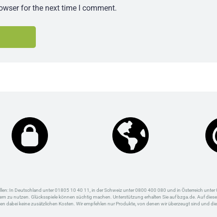
owser for the next time I comment.
ellen: In Deutschland unter 01805 10 40 11, in der Schweiz unter 0800 400 080 und in Österreich unter 
zu nutzen. Glücksspiele können süchtig machen. Unterstützung erhalten Sie auf bzga.de. Auf dieser We
hen dabei keine zusätzlichen Kosten. Wir empfehlen nur Produkte, von denen wir überzeugt sind und die 