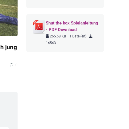
Shut the box Spielanleitung
- PDF Download
265.68 KB
1 Datei(en)
14543
ch jung
0