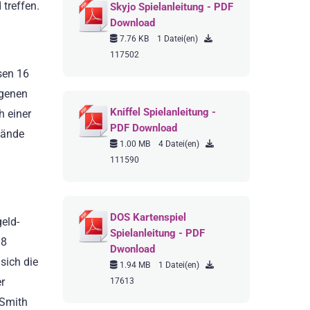
 treffen.
Skyjo Spielanleitung - PDF
Download
7.76 KB
1 Datei(en)
117502
sen 16
igenen
Kniffel Spielanleitung -
h einer
PDF Download
bände
1.00 MB
4 Datei(en)
111590
DOS Kartenspiel
eld-
Spielanleitung - PDF
 8
Dwonload
sich die
1.94 MB
1 Datei(en)
r
17613
 Smith