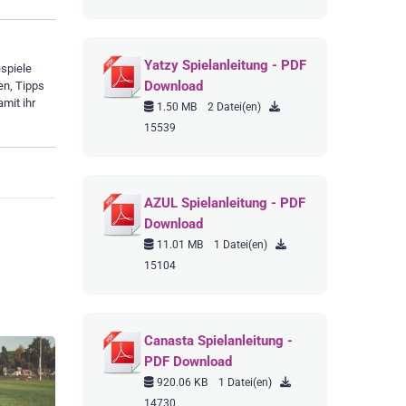
Yatzy Spielanleitung - PDF
espiele
Download
en, Tipps
amit ihr
1.50 MB
2 Datei(en)
15539
AZUL Spielanleitung - PDF
Download
11.01 MB
1 Datei(en)
15104
Canasta Spielanleitung -
PDF Download
920.06 KB
1 Datei(en)
14730