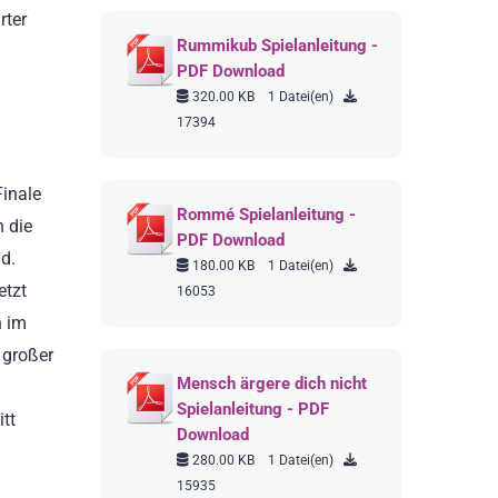
rter
Rummikub Spielanleitung -
PDF Download
320.00 KB
1 Datei(en)
17394
Finale
Rommé Spielanleitung -
n die
PDF Download
d.
180.00 KB
1 Datei(en)
etzt
16053
n im
 großer
Mensch ärgere dich nicht
Spielanleitung - PDF
tt
Download
280.00 KB
1 Datei(en)
15935