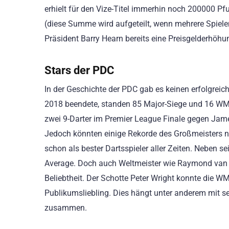
erhielt für den Vize-Titel immerhin noch 200000 P
(diese Summe wird aufgeteilt, wenn mehrere Spieler
Präsident Barry Hearn bereits eine Preisgelderhöh
Stars der PDC
In der Geschichte der PDC gab es keinen erfolgreich
2018 beendete, standen 85 Major-Siege und 16 WM-T
zwei 9-Darter im Premier League Finale gegen Jame
Jedoch könnten einige Rekorde des Großmeisters no
schon als bester Dartsspieler aller Zeiten. Neben s
Average. Doch auch Weltmeister wie Raymond van B
Beliebtheit. Der Schotte Peter Wright konnte die WM
Publikumsliebling. Dies hängt unter anderem mit s
zusammen.