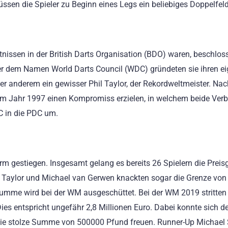
ssen die Spieler zu Beginn eines Legs ein beliebiges Doppelfeld
nissen in der British Darts Organisation (BDO) waren, beschlos
r dem Namen World Darts Council (WDC) gründeten sie ihren e
r anderem ein gewisser Phil Taylor, der Rekordweltmeister. Nac
im Jahr 1997 einen Kompromiss erzielen, in welchem beide Ver
C in die PDC um.
rm gestiegen. Insgesamt gelang es bereits 26 Spielern die Preisg
il Taylor und Michael van Gerwen knackten sogar die Grenze von
summe wird bei der WM ausgeschüttet. Bei der WM 2019 stritten 
ies entspricht ungefähr 2,8 Millionen Euro. Dabei konnte sich de
die stolze Summe von 500000 Pfund freuen. Runner-Up Michael