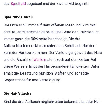
das
Spielfeld
abgebaut und der zweite Akt beginnt.
Spielrunde Akt II
Die Orca schwimmt auf dem offenen Meer und wird mit
acht Teilen zusammen gebaut. Eine Seite des Puzzles ist
immer ganz, die Rückseite beschädigt. Die drei
Auftauchkarten deckt man unter dem Schiff auf. Nur dort
kann der Hai hochkommen. Der Verteidigungswert des Hais
und die Anzahl an
Würfeln
steht auch auf den Karten. Auf
diese Weise erlangt der Hai besondere Fähigkeiten. Dafür
erhält die Besatzung Munition, Waffen und sonstige
Gegenstände für Ihre Verteidigung.
Die Hai-Attacke
Sind die drei Auftauchmöglichkeiten bekannt, plant der Hai-