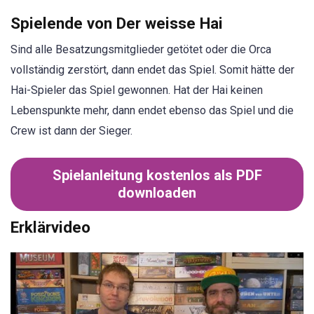
Spielende von Der weisse Hai
Sind alle Besatzungsmitglieder getötet oder die Orca
vollständig zerstört, dann endet das Spiel. Somit hätte der
Hai-Spieler das Spiel gewonnen. Hat der Hai keinen
Lebenspunkte mehr, dann endet ebenso das Spiel und die
Crew ist dann der Sieger.
Spielanleitung kostenlos als PDF
downloaden
Erklärvideo