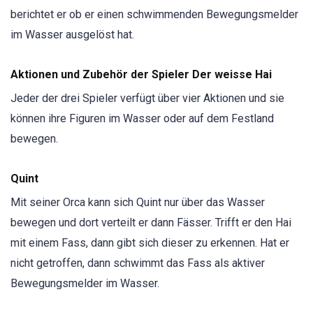
berichtet er ob er einen schwimmenden Bewegungsmelder
im Wasser ausgelöst hat.
Aktionen und Zubehör der Spieler Der weisse Hai
Jeder der drei Spieler verfügt über vier Aktionen und sie
können ihre Figuren im Wasser oder auf dem Festland
bewegen.
Quint
Mit seiner Orca kann sich Quint nur über das Wasser
bewegen und dort verteilt er dann Fässer. Trifft er den Hai
mit einem Fass, dann gibt sich dieser zu erkennen. Hat er
nicht getroffen, dann schwimmt das Fass als aktiver
Bewegungsmelder im Wasser.