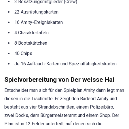
3 Besatzungsmitglieder (Crew)
22 Ausrüstungskarten
16 Amity-Ereigniskarten
4 Charaktertafeln
8 Bootskärtchen
40 Chips
Je 16 Auftauch-Karten und Spezialfähigkeitskarten
Spielvorbereitung von Der weisse Hai
Entscheidet man sich für den Spielplan Amity dann legt man
diesen in die Tischmitte. Er zeigt den Badeort Amity und
besteht aus vier Strandabschnitten, einem Polizeibüro,
zwei Docks, dem Bürgermeisteramt und einem Shop. Der
Plan ist in 12 Felder unterteilt, auf denen sich die