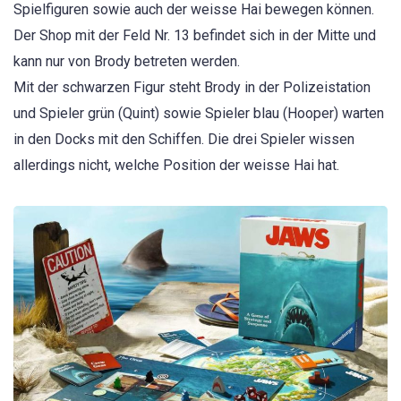
Spielfiguren sowie auch der weisse Hai bewegen können.
Der Shop mit der Feld Nr. 13 befindet sich in der Mitte und
kann nur von Brody betreten werden.
Mit der schwarzen Figur steht Brody in der Polizeistation
und Spieler grün (Quint) sowie Spieler blau (Hooper) warten
in den Docks mit den Schiffen. Die drei Spieler wissen
allerdings nicht, welche Position der weisse Hai hat.