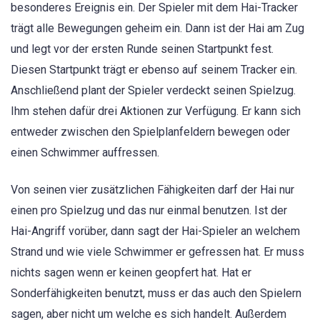
besonderes Ereignis ein. Der Spieler mit dem Hai-Tracker
trägt alle Bewegungen geheim ein. Dann ist der Hai am Zug
und legt vor der ersten Runde seinen Startpunkt fest.
Diesen Startpunkt trägt er ebenso auf seinem Tracker ein.
Anschließend plant der Spieler verdeckt seinen Spielzug.
Ihm stehen dafür drei Aktionen zur Verfügung. Er kann sich
entweder zwischen den Spielplanfeldern bewegen oder
einen Schwimmer auffressen.
Von seinen vier zusätzlichen Fähigkeiten darf der Hai nur
einen pro Spielzug und das nur einmal benutzen. Ist der
Hai-Angriff vorüber, dann sagt der Hai-Spieler an welchem
Strand und wie viele Schwimmer er gefressen hat. Er muss
nichts sagen wenn er keinen geopfert hat. Hat er
Sonderfähigkeiten benutzt, muss er das auch den Spielern
sagen, aber nicht um welche es sich handelt. Außerdem