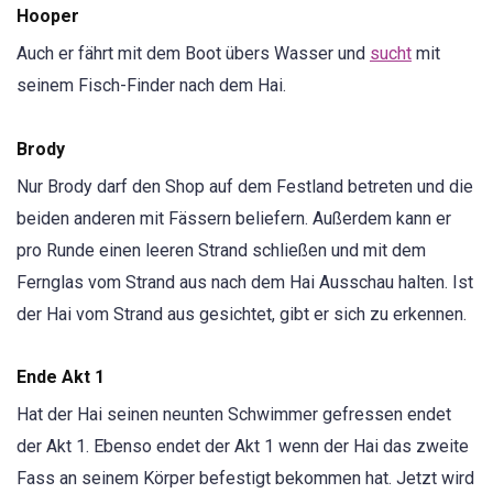
Hooper
Auch er fährt mit dem Boot übers Wasser und
sucht
mit
seinem Fisch-Finder nach dem Hai.
Brody
Nur Brody darf den Shop auf dem Festland betreten und die
beiden anderen mit Fässern beliefern. Außerdem kann er
pro Runde einen leeren Strand schließen und mit dem
Fernglas vom Strand aus nach dem Hai Ausschau halten. Ist
der Hai vom Strand aus gesichtet, gibt er sich zu erkennen.
Ende Akt 1
Hat der Hai seinen neunten Schwimmer gefressen endet
der Akt 1. Ebenso endet der Akt 1 wenn der Hai das zweite
Fass an seinem Körper befestigt bekommen hat. Jetzt wird