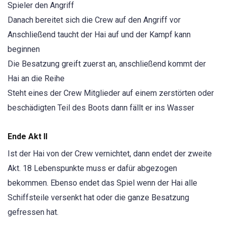
Spieler den Angriff
Danach bereitet sich die Crew auf den Angriff vor
Anschließend taucht der Hai auf und der Kampf kann
beginnen
Die Besatzung greift zuerst an, anschließend kommt der
Hai an die Reihe
Steht eines der Crew Mitglieder auf einem zerstörten oder
beschädigten Teil des Boots dann fällt er ins Wasser
Ende Akt II
Ist der Hai von der Crew vernichtet, dann endet der zweite
Akt. 18 Lebenspunkte muss er dafür abgezogen
bekommen. Ebenso endet das Spiel wenn der Hai alle
Schiffsteile versenkt hat oder die ganze Besatzung
gefressen hat.