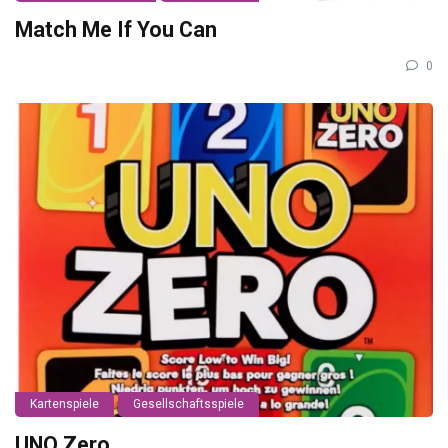
Match Me If You Can
0
Kartenspiele
Gesellschaftsspiele
UNO Zero