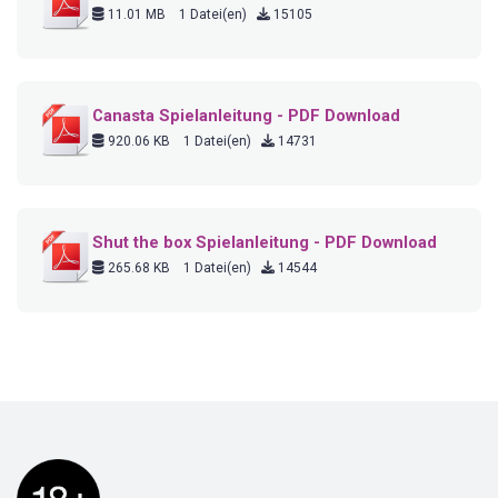
11.01 MB
1 Datei(en)
15105
Canasta Spielanleitung - PDF Download
920.06 KB
1 Datei(en)
14731
Shut the box Spielanleitung - PDF Download
265.68 KB
1 Datei(en)
14544