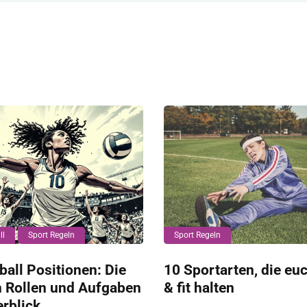
ll
Sport Regeln
Sport Regeln
ball Positionen: Die
10 Sportarten, die eu
n Rollen und Aufgaben
& fit halten
rblick