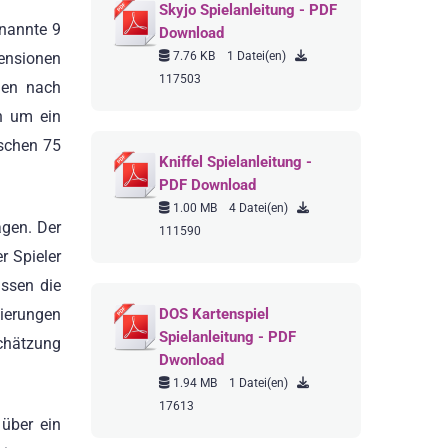
Skyjo Spielanleitung - PDF
enannte 9
Download
7.76 KB
1 Datei(en)
mensionen
117503
gen nach
ch um ein
ischen 75
Kniffel Spielanleitung -
PDF Download
1.00 MB
4 Datei(en)
gen. Der
111590
r Spieler
üssen die
ierungen
DOS Kartenspiel
Spielanleitung - PDF
schätzung
Dwonload
1.94 MB
1 Datei(en)
17613
 über ein