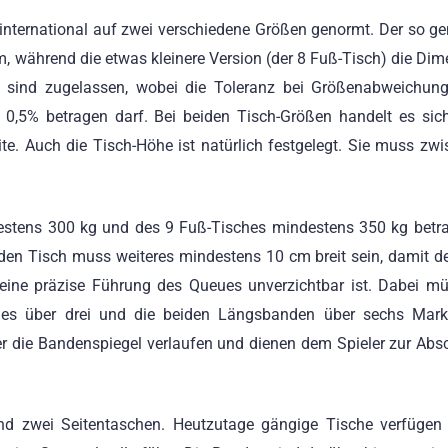
d international auf zwei verschiedene Größen genormt. Der so g
m, während die etwas kleinere Version (der 8 Fuß-Tisch) die Di
n sind zugelassen, wobei die Toleranz bei Größenabweichun
ch 0,5% betragen darf. Bei beiden Tisch-Größen handelt es si
te. Auch die Tisch-Höhe ist natürlich festgelegt. Sie muss zw
stens 300 kg und des 9 Fuß-Tisches mindestens 350 kg betra
n Tisch muss weiteres mindestens 10 cm breit sein, damit de
 eine präzise Führung des Queues unverzichtbar ist. Dabei m
es über drei und die beiden Längsbanden über sechs Mark
r die Bandenspiegel verlaufen und dienen dem Spieler zur Ab
 und zwei Seitentaschen. Heutzutage gängige Tische verfügen