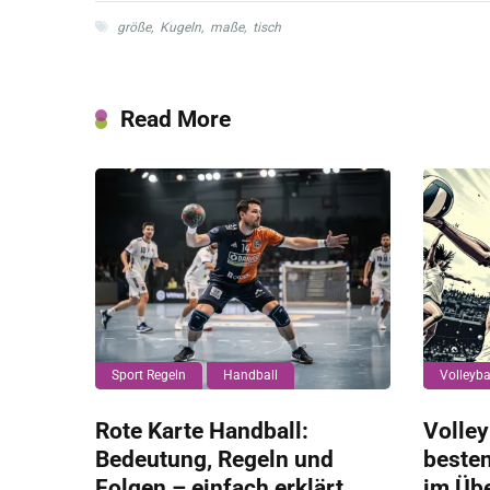
größe
,
Kugeln
,
maße
,
tisch
Read More
Sport Regeln
Handball
Volleyba
Rote Karte Handball:
Volley
Bedeutung, Regeln und
beste
Folgen – einfach erklärt
im Übe