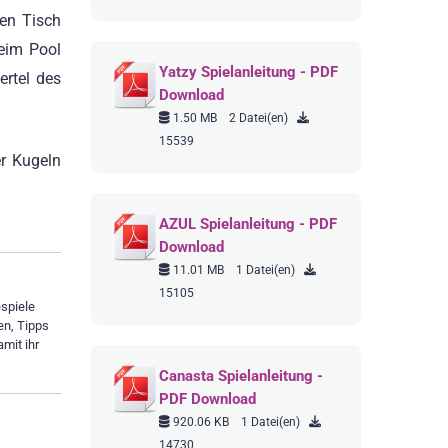
den Tisch
beim Pool
Yatzy Spielanleitung - PDF
ertel des
Download
1.50 MB
2 Datei(en)
15539
er Kugeln
AZUL Spielanleitung - PDF
Download
11.01 MB
1 Datei(en)
15105
espiele
en, Tipps
amit ihr
Canasta Spielanleitung -
PDF Download
920.06 KB
1 Datei(en)
14730