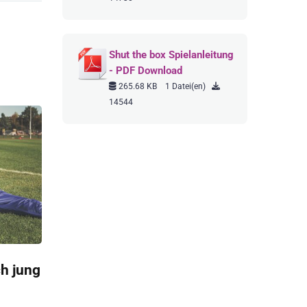
Shut the box Spielanleitung
- PDF Download
265.68 KB
1 Datei(en)
14544
ch jung