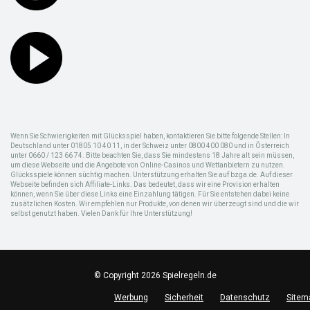
Wenn Sie Schwierigkeiten mit Glücksspiel haben, kontaktieren Sie bitte folgende Stellen: In
Deutschland unter 01805 10 40 11, in der Schweiz unter 0800 400 080 und in Österreich
unter 0660 / 123 66 74. Bitte beachten Sie, dass Sie mindestens 18 Jahre alt sein müssen,
um diese Webseite und die Angebote von Online-Casinos und Wettanbietern zu nutzen.
Glücksspiele können süchtig machen. Unterstützung erhalten Sie auf bzga.de. Auf dieser
Webseite befinden sich Affiliate-Links. Das bedeutet, dass wir eine Provision erhalten
können, wenn Sie über diese Links eine Einzahlung tätigen. Für Sie entstehen dabei keine
zusätzlichen Kosten. Wir empfehlen nur Produkte, von denen wir überzeugt sind und die wir
selbst genutzt haben. Vielen Dank für Ihre Unterstützung!
© Copyright 2026 Spielregeln.de
Werbung
Sicherheit
Datenschutz
Sitem