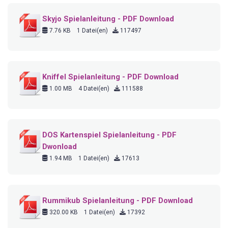
Skyjo Spielanleitung - PDF Download
7.76 KB
1 Datei(en)
117497
Kniffel Spielanleitung - PDF Download
1.00 MB
4 Datei(en)
111588
DOS Kartenspiel Spielanleitung - PDF
Dwonload
1.94 MB
1 Datei(en)
17613
Rummikub Spielanleitung - PDF Download
320.00 KB
1 Datei(en)
17392