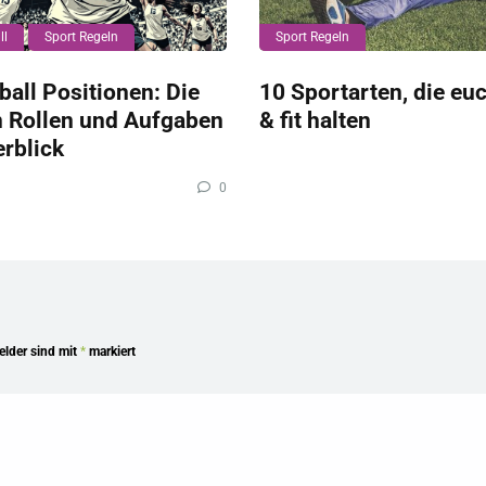
ll
Sport Regeln
Sport Regeln
ball Positionen: Die
10 Sportarten, die eu
n Rollen und Aufgaben
& fit halten
rblick
0
Felder sind mit
*
markiert