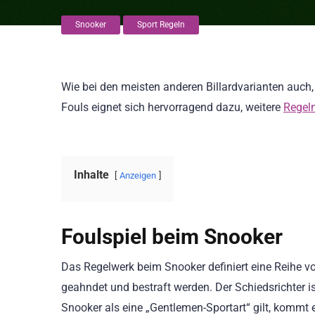
Snooker
Sport Regeln
Wie bei den meisten anderen Billardvarianten auch
Fouls eignet sich hervorragend dazu, weitere
Regel
Inhalte
Anzeigen
Foulspiel beim Snooker
Das Regelwerk beim Snooker definiert eine Reihe v
geahndet und bestraft werden. Der Schiedsrichter i
Snooker als eine „Gentlemen-Sportart“ gilt, kommt 