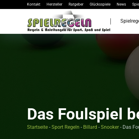
Kontakt
Hersteller
Ratgeber
Glücksspiele
News
Spie
Spielreg
Das Foulspiel 
Startseite
-
Sport Regeln
-
Billard
-
Snooker
-
Das Fo