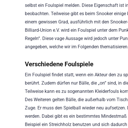
selbst ein Foulspiel melden. Diese Eigenschaft ist 
beobachten. Teilweise gibt es beim Snooker einige k
einem gewissen Grad, ausführlich mit den Snooker
Billiard-Union e.V. wird ein Foulspiel unter dem Punkt
Regeln“. Diese vage Aussage wird jedoch unter Punk
angegeben, welche wir im Folgenden thematisieren
Verschiedene Foulspiele
Ein Foulspiel findet statt, wenn ein Akteur den zu sp
berührt. Zudem dürfen nur Bälle, die „on“ sind, in d
Teilweise kann es zu sogenannten Kleiderfouls komm
Des Weiteren gelten Bälle, die außerhalb vom Tisch l
Zuge. Er muss den Spielball wieder neu aufsetzen.
werden. Dabei gibt es ein bestimmtes Mindestmaß f
Beispiel ein Streichholz benutzen und sich dadurch