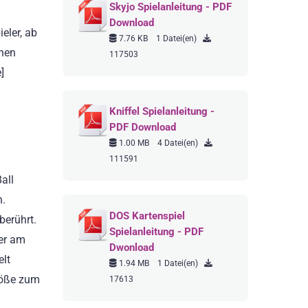
Skyjo Spielanleitung - PDF
Download
eler, ab
7.76 KB
1 Datei(en)
chen
117503
]
Kniffel Spielanleitung -
PDF Download
1.00 MB
4 Datei(en)
111591
all
n.
DOS Kartenspiel
berührt.
Spielanleitung - PDF
ter am
Dwonload
elt
1.94 MB
1 Datei(en)
töße zum
17613