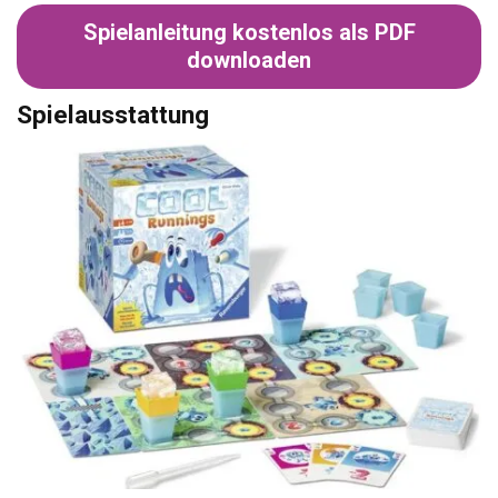
Spielanleitung kostenlos als PDF
downloaden
Spielausstattung