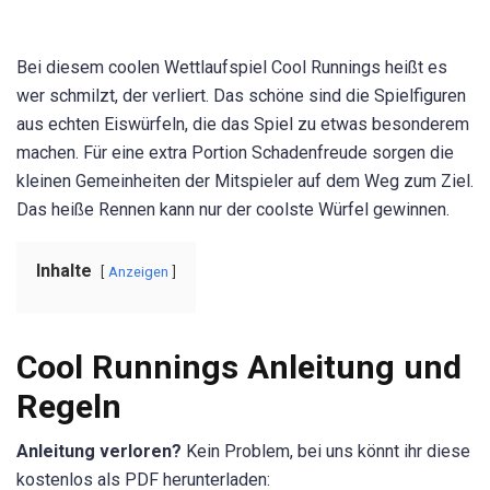
Bei diesem coolen Wettlaufspiel Cool Runnings heißt es
wer schmilzt, der verliert. Das schöne sind die Spielfiguren
aus echten Eiswürfeln, die das Spiel zu etwas besonderem
machen. Für eine extra Portion Schadenfreude sorgen die
kleinen Gemeinheiten der Mitspieler auf dem Weg zum Ziel.
Das heiße Rennen kann nur der coolste Würfel gewinnen.
Inhalte
Anzeigen
Cool Runnings Anleitung und
Regeln
Anleitung verloren?
Kein Problem, bei uns könnt ihr diese
kostenlos als PDF herunterladen: