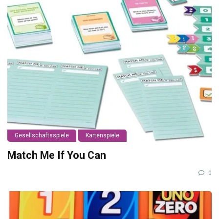
Gesellschaftsspiele
Kartenspiele
Match Me If You Can
0