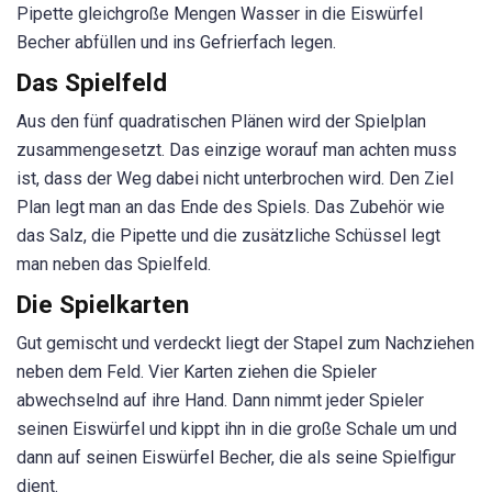
Pipette gleichgroße Mengen Wasser in die Eiswürfel
Becher abfüllen und ins Gefrierfach legen.
Das Spielfeld
Aus den fünf quadratischen Plänen wird der Spielplan
zusammengesetzt. Das einzige worauf man achten muss
ist, dass der Weg dabei nicht unterbrochen wird. Den Ziel
Plan legt man an das Ende des Spiels. Das Zubehör wie
das Salz, die Pipette und die zusätzliche Schüssel legt
man neben das Spielfeld.
Die Spielkarten
Gut gemischt und verdeckt liegt der Stapel zum Nachziehen
neben dem Feld. Vier Karten ziehen die Spieler
abwechselnd auf ihre Hand. Dann nimmt jeder Spieler
seinen Eiswürfel und kippt ihn in die große Schale um und
dann auf seinen Eiswürfel Becher, die als seine Spielfigur
dient.