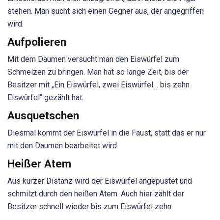
stehen. Man sucht sich einen Gegner aus, der angegriffen
wird.
Aufpolieren
Mit dem Daumen versucht man den Eiswürfel zum
Schmelzen zu bringen. Man hat so lange Zeit, bis der
Besitzer mit „Ein Eiswürfel, zwei Eiswürfel… bis zehn
Eiswürfel“ gezählt hat.
Ausquetschen
Diesmal kommt der Eiswürfel in die Faust, statt das er nur
mit den Daumen bearbeitet wird.
Heißer Atem
Aus kurzer Distanz wird der Eiswürfel angepustet und
schmilzt durch den heißen Atem. Auch hier zählt der
Besitzer schnell wieder bis zum Eiswürfel zehn.