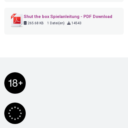
Shut the box Spielanleitung - PDF Download
265.68 KB
1 Datei(en)
14543