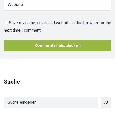
Save my name, email, and website in this browser for the
next time I comment.
Suche
Suchen