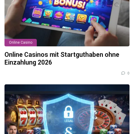
Online Casino
Online Casinos mit Startguthaben ohne
Einzahlung 2026
0