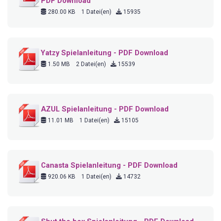
PDF Download
280.00 KB
1 Datei(en)
15935
Yatzy Spielanleitung - PDF Download
1.50 MB
2 Datei(en)
15539
AZUL Spielanleitung - PDF Download
11.01 MB
1 Datei(en)
15105
Canasta Spielanleitung - PDF Download
920.06 KB
1 Datei(en)
14732