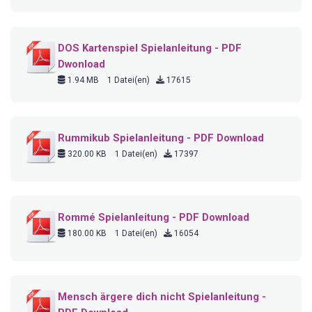
DOS Kartenspiel Spielanleitung - PDF
Dwonload
1.94 MB
1 Datei(en)
17615
Rummikub Spielanleitung - PDF Download
320.00 KB
1 Datei(en)
17397
Rommé Spielanleitung - PDF Download
180.00 KB
1 Datei(en)
16054
Mensch ärgere dich nicht Spielanleitung -