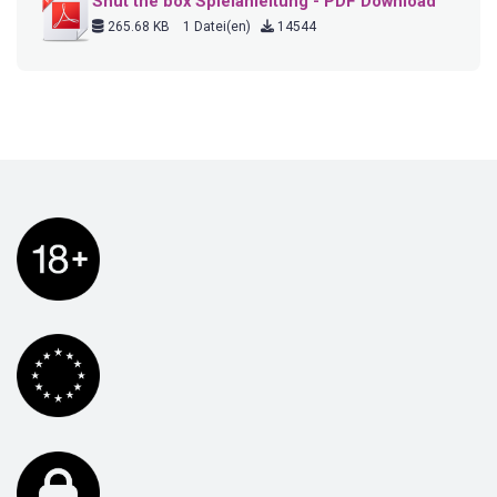
Shut the box Spielanleitung - PDF Download
265.68 KB
1 Datei(en)
14544