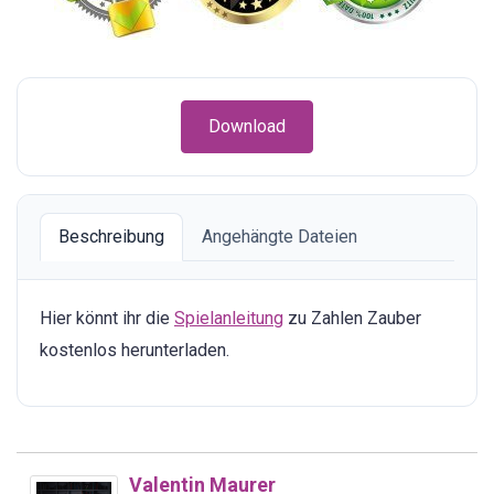
Download
Beschreibung
Angehängte Dateien
Hier könnt ihr die
Spielanleitung
zu Zahlen Zauber
kostenlos herunterladen.
Valentin Maurer