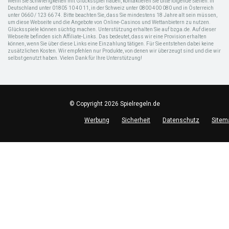
Wenn Sie Schwierigkeiten mit Glücksspiel haben, kontaktieren Sie bitte folgende Stellen: In
Deutschland unter 01805 10 40 11, in der Schweiz unter 0800 400 080 und in Österreich
unter 0660 / 123 66 74. Bitte beachten Sie, dass Sie mindestens 18 Jahre alt sein müssen,
um diese Webseite und die Angebote von Online-Casinos und Wettanbietern zu nutzen.
Glücksspiele können süchtig machen. Unterstützung erhalten Sie auf bzga.de. Auf dieser
Webseite befinden sich Affiliate-Links. Das bedeutet, dass wir eine Provision erhalten
können, wenn Sie über diese Links eine Einzahlung tätigen. Für Sie entstehen dabei keine
zusätzlichen Kosten. Wir empfehlen nur Produkte, von denen wir überzeugt sind und die wir
selbst genutzt haben. Vielen Dank für Ihre Unterstützung!
© Copyright 2026 Spielregeln.de
Werbung
Sicherheit
Datenschutz
Sitem