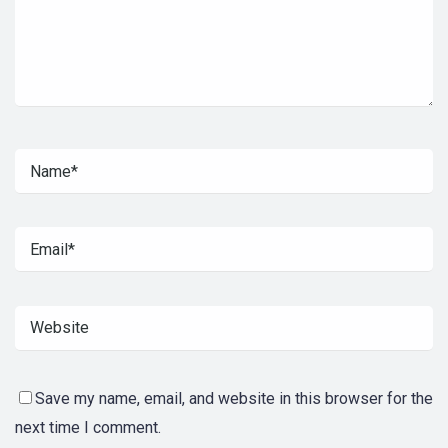
Save my name, email, and website in this browser for the
next time I comment.