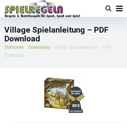
Village Spielanleitung – PDF
Download
Startseite
-
Downloads
-
Village Spielanleitung – PDF
Download