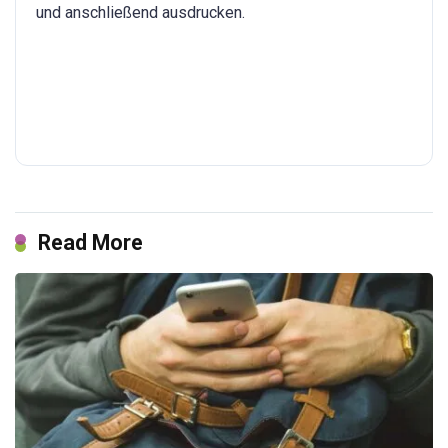
und anschließend ausdrucken.
Read More