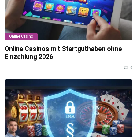
Online Casino
Online Casinos mit Startguthaben ohne
Einzahlung 2026
0