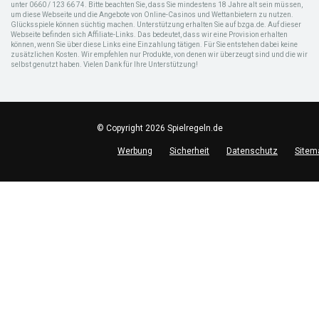
unter 0660 / 123 66 74. Bitte beachten Sie, dass Sie mindestens 18 Jahre alt sein müssen,
um diese Webseite und die Angebote von Online-Casinos und Wettanbietern zu nutzen.
Glücksspiele können süchtig machen. Unterstützung erhalten Sie auf bzga.de. Auf dieser
Webseite befinden sich Affiliate-Links. Das bedeutet, dass wir eine Provision erhalten
können, wenn Sie über diese Links eine Einzahlung tätigen. Für Sie entstehen dabei keine
zusätzlichen Kosten. Wir empfehlen nur Produkte, von denen wir überzeugt sind und die wir
selbst genutzt haben. Vielen Dank für Ihre Unterstützung!
© Copyright 2026 Spielregeln.de
Werbung
Sicherheit
Datenschutz
Sitem