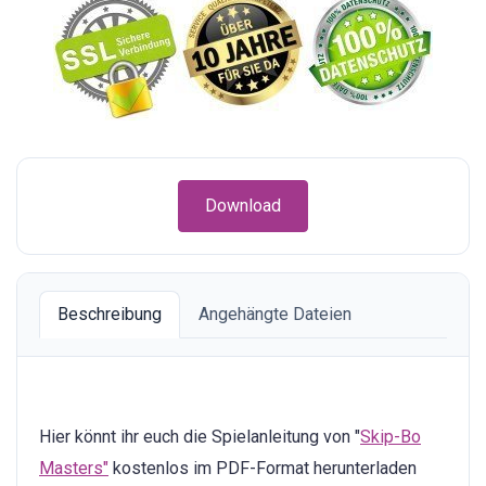
Download
Beschreibung
Angehängte Dateien
Hier könnt ihr euch die Spielanleitung von "
Skip-Bo
Masters"
kostenlos im PDF-Format herunterladen