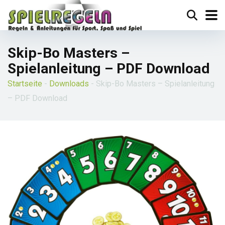
Skip-Bo Masters –
Spielanleitung – PDF Download
Startseite
-
Downloads
-
Skip-Bo Masters – Spielanleitung
– PDF Download