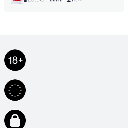
265.68 KB
1 Datei(en)
14544