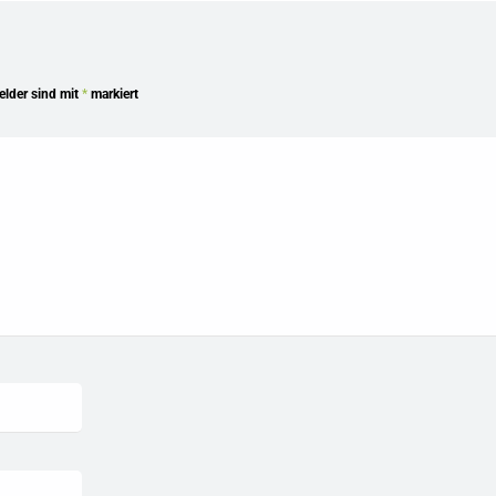
Felder sind mit
*
markiert