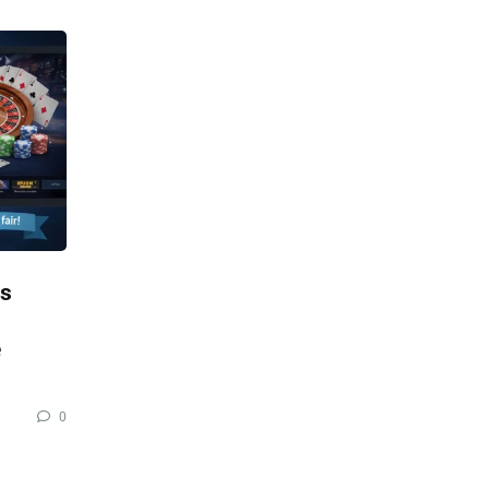
os
e
0