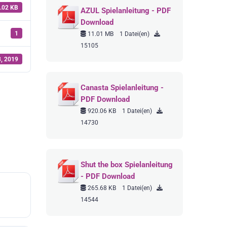
.02 KB
AZUL Spielanleitung - PDF
Download
1
11.01 MB
1 Datei(en)
15105
8, 2019
Canasta Spielanleitung -
PDF Download
920.06 KB
1 Datei(en)
14730
Shut the box Spielanleitung
- PDF Download
265.68 KB
1 Datei(en)
14544