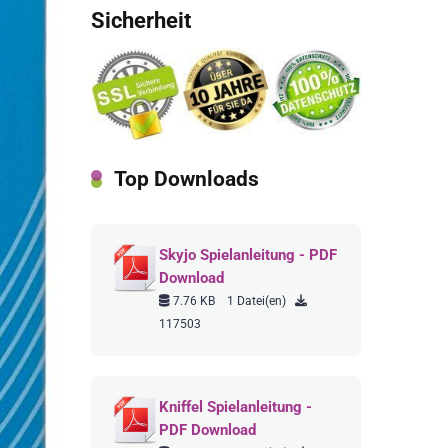
Sicherheit
Top Downloads
Skyjo Spielanleitung - PDF
Download
7.76 KB
1 Datei(en)
117503
Kniffel Spielanleitung -
PDF Download