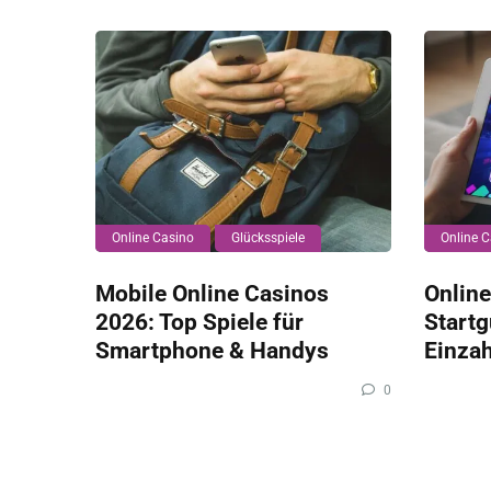
Online Casino
Glücksspiele
Online 
Mobile Online Casinos
Online
2026: Top Spiele für
Start
Smartphone & Handys
Einza
0