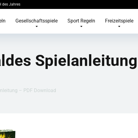
l des Jahres
eln
Gesellschaftsspiele
Sport Regeln
Freizeitspiele
ldes Spielanleitun
anleitung – PDF Download