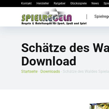
Kontakt
Hersteller
Ratgeber
Glücksspiele
News
Spie
Spielreg
Schätze des Wa
Download
Startseite
-
Downloads
-
Schätze des Waldes Spiel