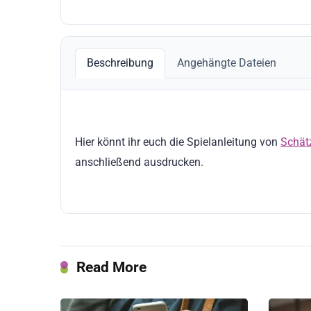
Beschreibung
Angehängte Dateien
Hier könnt ihr euch die Spielanleitung von
Schät
anschließend ausdrucken.
Read More