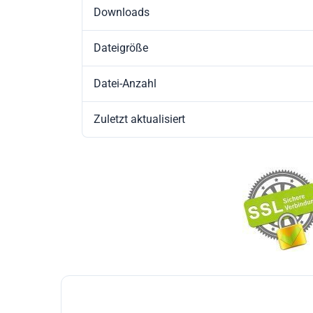
Downloads
Dateigröße
Datei-Anzahl
Zuletzt aktualisiert