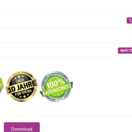
1
April 1
Download