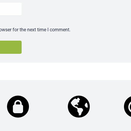
owser for the next time I comment.