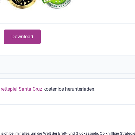
Download
rettspiel Santa Cruz
kostenlos herunterladen.
sich bei mir alles um die Welt der Brett- und Glücksspiele. Ob knifflige Strategi