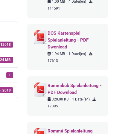
1.00 MB
4 Datei(en)
111591
DOS Kartenspiel
Spielanleitung - PDF
12018
Dwonload
1.94 MB
1 Datei(en)
.24 MB
17613
1
Rummikub Spielanleitung -
, 2018
PDF Download
320.00 KB
1 Datei(en)
17395
Rommé Spielanleitung -