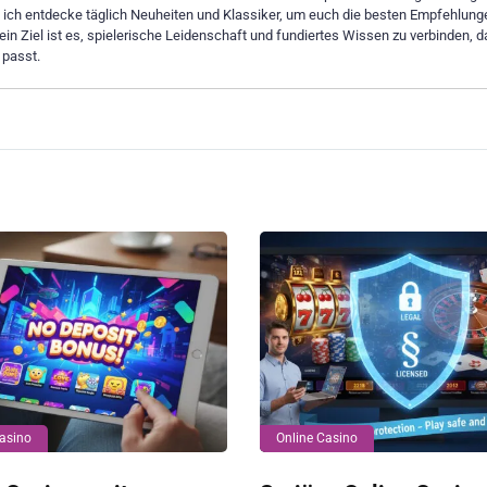
– ich entdecke täglich Neuheiten und Klassiker, um euch die besten Empfehlung
ein Ziel ist es, spielerische Leidenschaft und fundiertes Wissen zu verbinden, d
 passt.
Casino
Online Casino