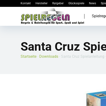
Kontakt
Hersteller
Ratgeber
Glücksspiele
News
Spie
Spielreg
Santa Cruz Spi
Startseite
-
Downloads
-
Santa Cruz Spielanleitun