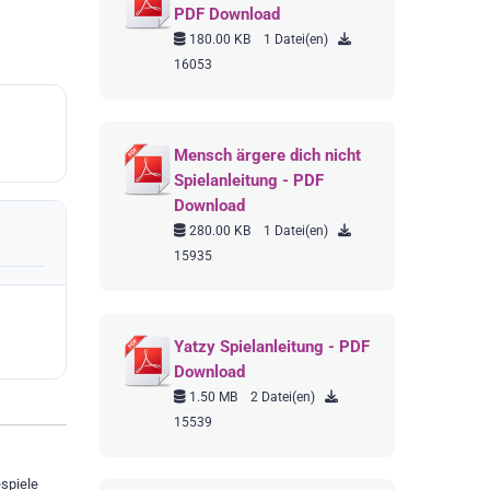
PDF Download
180.00 KB
1 Datei(en)
16053
Mensch ärgere dich nicht
Spielanleitung - PDF
Download
280.00 KB
1 Datei(en)
15935
Yatzy Spielanleitung - PDF
Download
1.50 MB
2 Datei(en)
15539
espiele