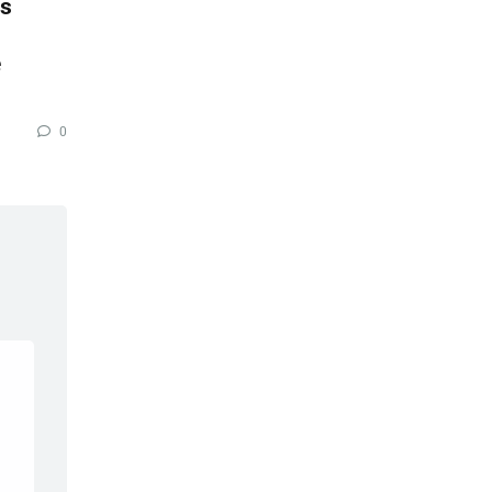
os
e
0