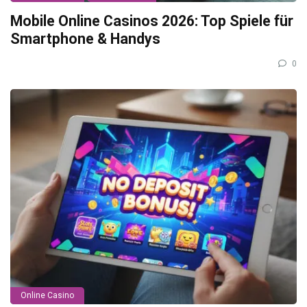
Mobile Online Casinos 2026: Top Spiele für
Smartphone & Handys
0
Online Casino