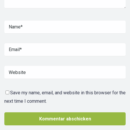
Save my name, email, and website in this browser for the
next time I comment.