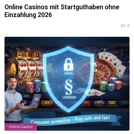
Online Casinos mit Startguthaben ohne
Einzahlung 2026
0
Online Casino