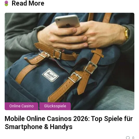
Read More
Online Casino
Glücksspiele
Mobile Online Casinos 2026: Top Spiele für
Smartphone & Handys
0