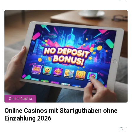
Online Casino
Online Casinos mit Startguthaben ohne
Einzahlung 2026
0