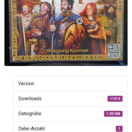
Version
Downloads
11014
Dateigröße
1.89 MB
Datei-Anzahl
1