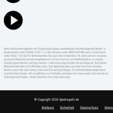
Wenn Sie Schwierigkeiten mit Glücksspiel haben, kontaktieren Sie bitte folgende Stellen: In
Deutschland unter 01805 10 40 11, in der Schweiz unter 0800 400 080 und in Österreich
unter 0660 / 123 66 74. Bitte beachten Sie, dass Sie mindestens 18 Jahre alt sein müssen,
um diese Webseite und die Angebote von Online-Casinos und Wettanbietern zu nutzen.
Glücksspiele können süchtig machen. Unterstützung erhalten Sie auf bzga.de. Auf dieser
Webseite befinden sich Affiliate-Links. Das bedeutet, dass wir eine Provision erhalten
können, wenn Sie über diese Links eine Einzahlung tätigen. Für Sie entstehen dabei keine
zusätzlichen Kosten. Wir empfehlen nur Produkte, von denen wir überzeugt sind und die wir
selbst genutzt haben. Vielen Dank für Ihre Unterstützung!
© Copyright 2026 Spielregeln.de
Werbung
Sicherheit
Datenschutz
Sitem