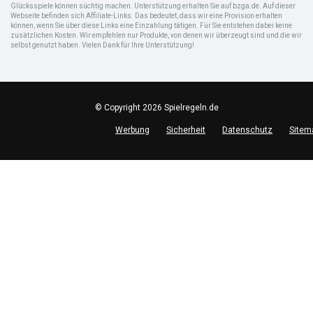
Glücksspiele können süchtig machen. Unterstützung erhalten Sie auf bzga.de. Auf dieser
Webseite befinden sich Affiliate-Links. Das bedeutet, dass wir eine Provision erhalten
können, wenn Sie über diese Links eine Einzahlung tätigen. Für Sie entstehen dabei keine
zusätzlichen Kosten. Wir empfehlen nur Produkte, von denen wir überzeugt sind und die wir
selbst genutzt haben. Vielen Dank für Ihre Unterstützung!
© Copyright 2026 Spielregeln.de
Werbung
Sicherheit
Datenschutz
Sitem