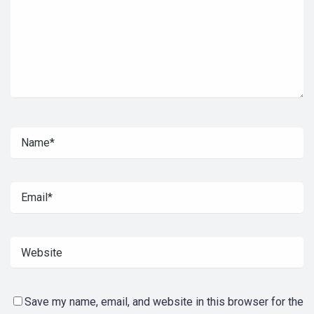
Save my name, email, and website in this browser for the