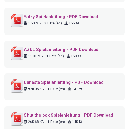
Yatzy Spielanleitung - PDF Download
1.50 MB
2 Datei(en)
15539
AZUL Spielanleitung - PDF Download
11.01 MB
1 Datei(en)
15099
Canasta Spielanleitung - PDF Download
920.06 KB
1 Datei(en)
14729
Shut the box Spielanleitung - PDF Download
265.68 KB
1 Datei(en)
14543