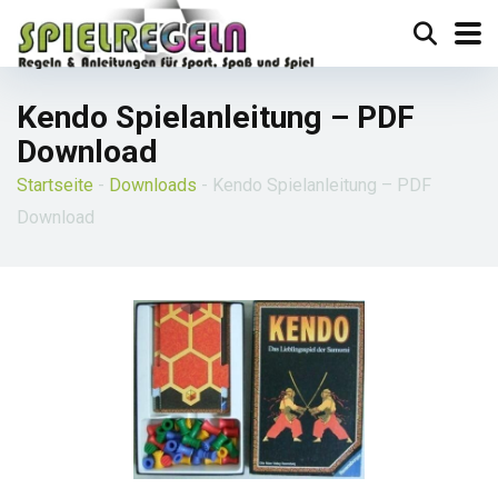
Kendo Spielanleitung – PDF
Download
Startseite
-
Downloads
-
Kendo Spielanleitung – PDF
Download