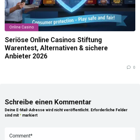
Online Casino
Seriöse Online Casinos Stiftung
Warentest, Alternativen & sichere
Anbieter 2026
0
Schreibe einen Kommentar
Deine E-Mail-Adresse wird nicht veröffentlicht.
Erforderliche Felder
sind mit
*
markiert