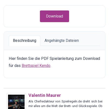
Download
Beschreibung
Angehängte Dateien
Hier finden Sie die PDF Spielanleitung zum Download
für das
Brettspiel Kendo
.
Valentin Maurer
Als Chefredakteur von Spielregeln.de dreht sich bei
mir alles um die Welt der Brett- und Glücksspiele. Ob