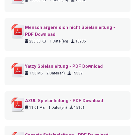
Mensch ärgere dich nicht Spielanleitung -
PDF Download
280.00 KB
1 Datei(en)
15935
Yatzy Spielanleitung - PDF Download
1.50 MB
2 Datei(en)
15539
AZUL Spielanleitung - PDF Download
11.01 MB
1 Datei(en)
15101
Canasta Spielanleitung - PDF Download