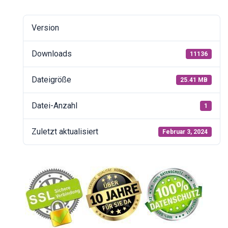
Version
Downloads
11136
Dateigröße
25.41 MB
Datei-Anzahl
1
Zuletzt aktualisiert
Februar 3, 2024