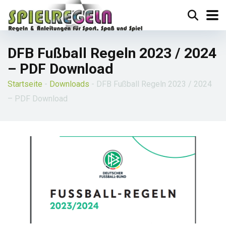
DFB Fußball Regeln 2023 / 2024
– PDF Download
Startseite
-
Downloads
-
DFB Fußball Regeln 2023 / 2024
– PDF Download