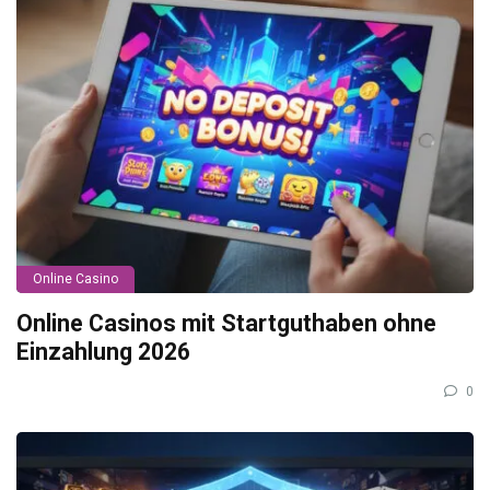
Online Casino
Online Casinos mit Startguthaben ohne
Einzahlung 2026
0