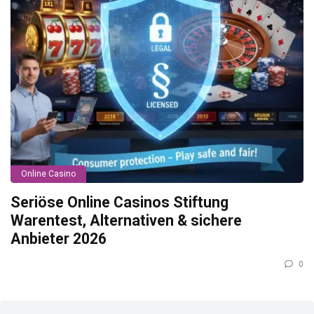
Online Casino
Seriöse Online Casinos Stiftung
Warentest, Alternativen & sichere
Anbieter 2026
0