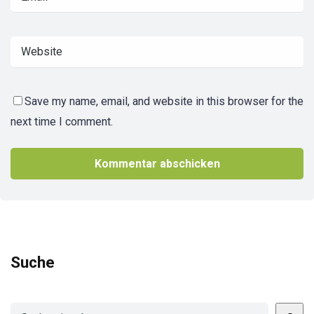
Save my name, email, and website in this browser for the
next time I comment.
Suche
Suchen