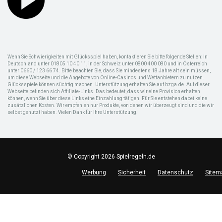
Wenn Sie Schwierigkeiten mit Glücksspiel haben, kontaktieren Sie bitte folgende Stellen: In
Deutschland unter 01805 10 40 11, in der Schweiz unter 0800 400 080 und in Österreich
unter 0660 / 123 66 74. Bitte beachten Sie, dass Sie mindestens 18 Jahre alt sein müssen,
um diese Webseite und die Angebote von Online-Casinos und Wettanbietern zu nutzen.
Glücksspiele können süchtig machen. Unterstützung erhalten Sie auf bzga.de. Auf dieser
Webseite befinden sich Affiliate-Links. Das bedeutet, dass wir eine Provision erhalten
können, wenn Sie über diese Links eine Einzahlung tätigen. Für Sie entstehen dabei keine
zusätzlichen Kosten. Wir empfehlen nur Produkte, von denen wir überzeugt sind und die wir
selbst genutzt haben. Vielen Dank für Ihre Unterstützung!
© Copyright 2026 Spielregeln.de
Werbung
Sicherheit
Datenschutz
Sitem