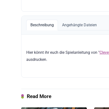
Beschreibung
Angehängte Dateien
Hier könnt ihr euch die Spielanleitung von "
Cleve
ausdrucken.
Read More