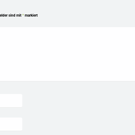
Felder sind mit
*
markiert