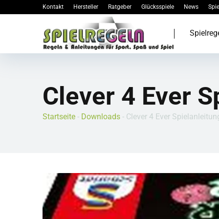
Kontakt
Hersteller
Ratgeber
Glücksspiele
News
Spie
Spielreg
Clever 4 Ever 
Startseite
-
Downloads
-
Clever 4 Ever Spielanleit