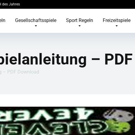
l des Jahres
eln
Gesellschaftsspiele
Sport Regeln
Freizeitspiele
Spielanleitung – PD
ung – PDF Download