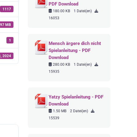
PDF Download
1117
180.00 KB
1 Datei(en)
16053
,97 MB
1
Mensch ärgere dich nicht
Spielanleitung - PDF
3, 2024
Download
280.00 KB
1 Datei(en)
15935
Yatzy Spielanleitung - PDF
Download
1.50 MB
2 Datei(en)
15539