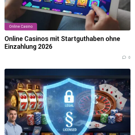
Online Casino
Online Casinos mit Startguthaben ohne
Einzahlung 2026
0