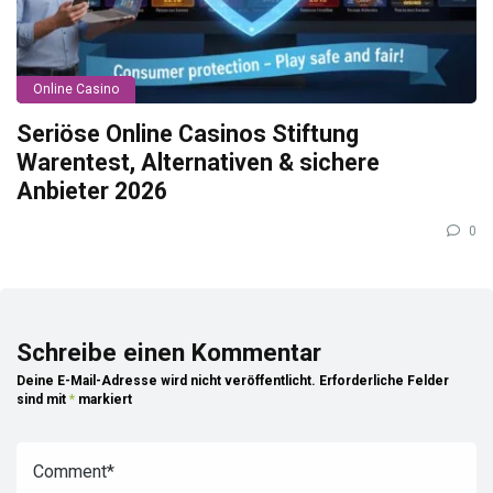
Online Casino
Seriöse Online Casinos Stiftung
Warentest, Alternativen & sichere
Anbieter 2026
0
Schreibe einen Kommentar
Deine E-Mail-Adresse wird nicht veröffentlicht.
Erforderliche Felder
sind mit
*
markiert