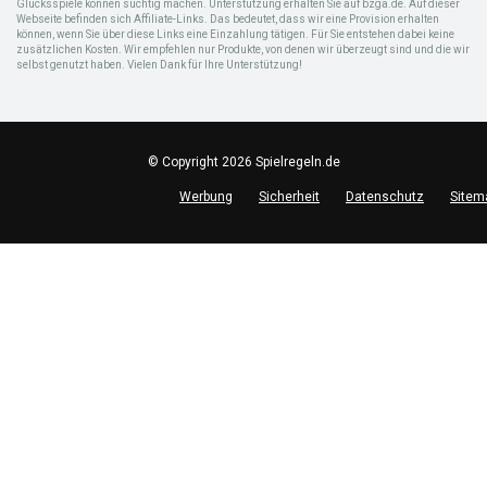
Glücksspiele können süchtig machen. Unterstützung erhalten Sie auf bzga.de. Auf dieser
Webseite befinden sich Affiliate-Links. Das bedeutet, dass wir eine Provision erhalten
können, wenn Sie über diese Links eine Einzahlung tätigen. Für Sie entstehen dabei keine
zusätzlichen Kosten. Wir empfehlen nur Produkte, von denen wir überzeugt sind und die wir
selbst genutzt haben. Vielen Dank für Ihre Unterstützung!
© Copyright 2026 Spielregeln.de
Werbung
Sicherheit
Datenschutz
Sitem