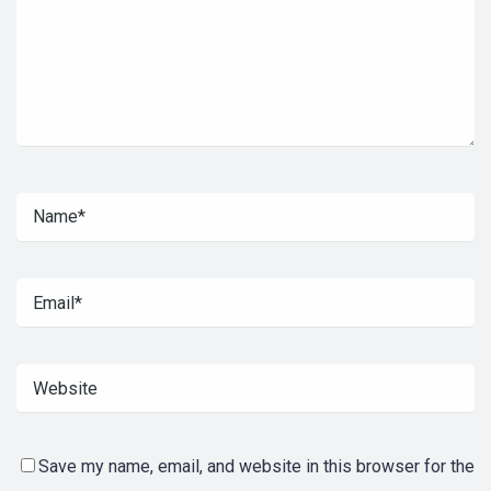
Save my name, email, and website in this browser for the