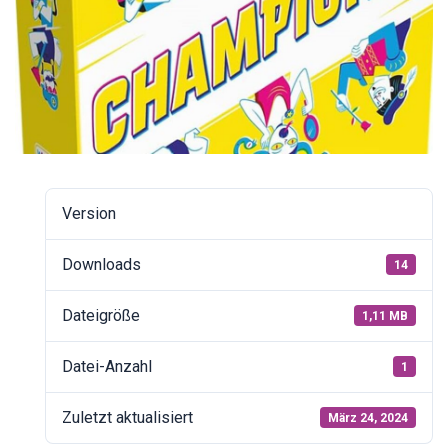
Version
Downloads
14
Dateigröße
1,11 MB
Datei-Anzahl
1
Zuletzt aktualisiert
März 24, 2024