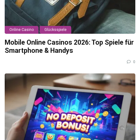
Online Casino
Glücksspiele
Mobile Online Casinos 2026: Top Spiele für
Smartphone & Handys
0