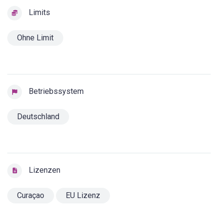
Limits
Ohne Limit
Betriebssystem
Deutschland
Lizenzen
Curaçao
EU Lizenz