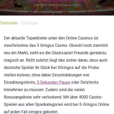
Über 4000 Slots und Casinospiele
Startseite
-
5 Gringos
Der aktuelle Topanbieter unter den Online Casinos ist
zweifelsohne das 5 Gringos Casino. Obwohl noch ziemlich
neu am Markt, zieht es die Glücksspiel-Freunde geradezu
magisch an. Nicht zuletzt liegt das sicher daran, dass auch
deutsche Spieler ihr Glück bei 5Gringos auf die Probe
stellen können, ohne dabei Einschränkungen wie
Einzahlungslimits,
5 Sekunden Pause
oder Setzlimits
hinnehmen zu müssen. Zudem sind die vielen
Bonusangebote sehr verlockend. Mit über 4000 Casino-
Spielen aus allen Spielkategorien wird bei 5-Gringos Online
auf jeden Fall einiges geboten.