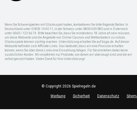
Wenn Sie Schwierigkeiten mit Glücksspiel haben, kontaktieren Sie bitte folgende Stellen: In
Deutschland unter 01805 10 40 11, in der Schweiz unter 0800 400 080 und in Österreich
unter 0660 / 123 66 74. Bitte beachten Sie, dass Sie mindestens 18 Jahre alt sein müssen,
um diese Webseite und die Angebote von Online-Casinos und Wettanbietern zu nutzen.
Glücksspiele können süchtig machen. Unterstützung erhalten Sie auf bzga.de. Auf dieser
Webseite befinden sich Affiliate-Links. Das bedeutet, dass wir eine Provision erhalten
können, wenn Sie über diese Links eine Einzahlung tätigen. Für Sie entstehen dabei keine
zusätzlichen Kosten. Wir empfehlen nur Produkte, von denen wir überzeugt sind und die wir
selbst genutzt haben. Vielen Dank für Ihre Unterstützung!
© Copyright 2026 Spielregeln.de
Werbung
Sicherheit
Datenschutz
Sitem