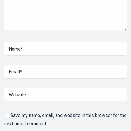
Save my name, email, and website in this browser for the
next time I comment.