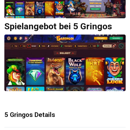
Spielangebot bei 5 Gringos
5 Gringos Details