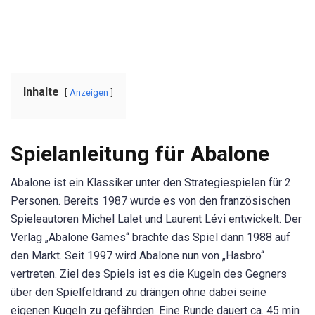
Inhalte
Anzeigen
Spielanleitung für Abalone
Abalone ist ein Klassiker unter den Strategiespielen für 2
Personen. Bereits 1987 wurde es von den französischen
Spieleautoren Michel Lalet und Laurent Lévi entwickelt. Der
Verlag „Abalone Games“ brachte das Spiel dann 1988 auf
den Markt. Seit 1997 wird Abalone nun von „Hasbro“
vertreten. Ziel des Spiels ist es die Kugeln des Gegners
über den Spielfeldrand zu drängen ohne dabei seine
eigenen Kugeln zu gefährden. Eine Runde dauert ca. 45 min