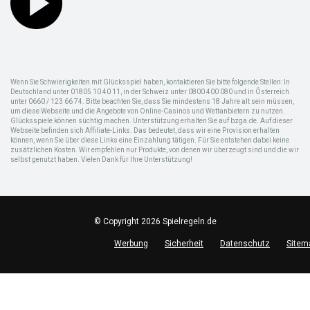
Wenn Sie Schwierigkeiten mit Glücksspiel haben, kontaktieren Sie bitte folgende Stellen: In
Deutschland unter 01805 10 40 11, in der Schweiz unter 0800 400 080 und in Österreich
unter 0660 / 123 66 74. Bitte beachten Sie, dass Sie mindestens 18 Jahre alt sein müssen,
um diese Webseite und die Angebote von Online-Casinos und Wettanbietern zu nutzen.
Glücksspiele können süchtig machen. Unterstützung erhalten Sie auf bzga.de. Auf dieser
Webseite befinden sich Affiliate-Links. Das bedeutet, dass wir eine Provision erhalten
können, wenn Sie über diese Links eine Einzahlung tätigen. Für Sie entstehen dabei keine
zusätzlichen Kosten. Wir empfehlen nur Produkte, von denen wir überzeugt sind und die wir
selbst genutzt haben. Vielen Dank für Ihre Unterstützung!
© Copyright 2026 Spielregeln.de
Werbung
Sicherheit
Datenschutz
Sitem